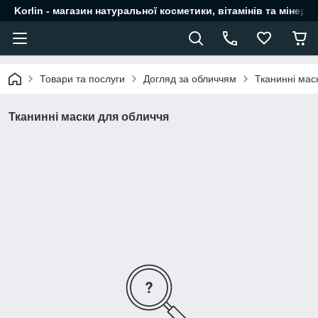
Korlin - магазин натуральної косметики, вітамінів та мінера
Товари та послуги
Догляд за обличчям
Тканинні мас
Тканинні маски для обличчя