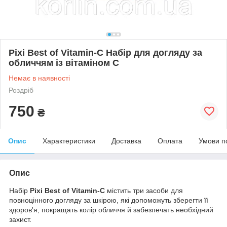
Pixi Best of Vitamin-C Набір для догляду за
обличчям із вітаміном С
Немає в наявності
Роздріб
750
₴
Опис
Характеристики
Доставка
Оплата
Умови п
Опис
Набір
Pixi Best of Vitamin-C
містить три засоби для
повноцінного догляду за шкірою, які допоможуть зберегти її
здоров'я, покращать колір обличчя й забезпечать необхідний
захист.