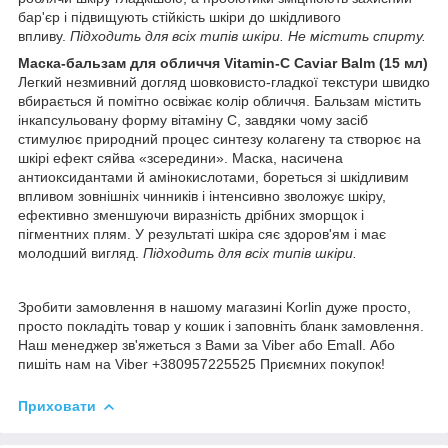
бар'єр і підвищують стійкість шкіри до шкідливого
впливу.
Підходить для всіх типів шкіри. Не містить спирту.
Маска-бальзам для обличчя Vitamin-C Caviar Balm (15 мл)
Легкий незмивний догляд шовковисто-гладкої текстури швидко
вбирається й помітно освіжає колір обличчя. Бальзам містить
інкапсульовану форму вітаміну C, завдяки чому засіб
стимулює природний процес синтезу колагену та створює на
шкірі ефект сяйва «зсередини». Маска, насичена
антиоксидантами й амінокислотами, бореться зі шкідливим
впливом зовнішніх чинників і інтенсивно зволожує шкіру,
ефективно зменшуючи виразність дрібних зморщок і
пігментних плям. У результаті шкіра сяє здоров'ям і має
молодший вигляд.
Підходить для всіх типів шкіри.
Зробити замовлення в нашому магазині Korlin дуже просто,
просто покладіть товар у кошик і заповніть бланк замовлення.
Наш менеджер зв'яжеться з Вами за Viber або Emall. Або
пишіть нам на Viber +380957225525 Приємних покупок!
Приховати