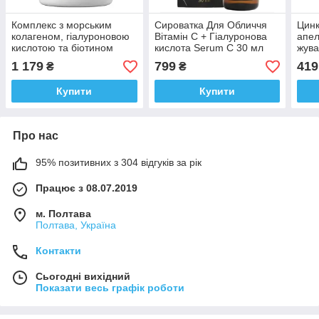
Комплекс з морським
Сироватка Для Обличчя
Цинк
колагеном, гіалуроновою
Вітамін C + Гіалуронова
апел
кислотою та біотином
кислота Serum C 30 мл
жува
MyVita Kolagen Skin&Hair
MyVita Польща Доставка з
Vita
1 179
799
419
₴
₴
250шт. Доставка з ЄС
ЄС
Natu
ЄС
Купити
Купити
Про нас
95% позитивних з 304 відгуків за рік
Працює з 08.07.2019
м. Полтава
Полтава, Україна
Контакти
Сьогодні вихідний
Показати весь графік роботи