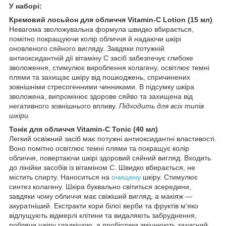
У наборі:
Кремовий лосьйон для обличчя Vitamin-C Lotion (15 мл)
Невагома зволожувальна формула швидко вбирається,
помітно покращуючи колір обличчя й надаючи шкірі
оновленого сяйного вигляду. Завдяки потужній
антиоксидантній дії вітаміну C засіб забезпечує глибоке
зволоження, стимулює вироблення колагену, освітлює темні
плями та захищає шкіру від пошкоджень, спричинених
зовнішніми стресогенними чинниками. В підсумку шкіра
зволожена, випромінює здорове сяйво та захищена від
негативного зовнішнього впливу.
Підходить для всіх типів
шкіри.
Тонік для обличчя Vitamin-C Tonic (40 мл)
Легкий освіжний засіб має потужні антиоксидантні властивості.
Воно помітно освітлює темні плями та покращує колір
обличчя, повертаючи шкірі здоровий сяйний вигляд. Входить
до лінійки засобів із вітаміном С. Швидко вбирається, не
містить спирту. Наноситься на
очищену
шкіру. Стимулює
синтез колагену. Шкіра буквально світиться зсередини,
завдяки чому обличчя має свіжіший вигляд, а макіяж —
акуратніший. Екстракти кори білої верби та фруктів м'яко
відлущують відмерлі клітини та видаляють забруднення,
роблячи шкіру гладкішою, а пробіотики зміцнюють захисний