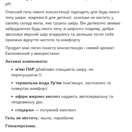
pH.
Очисний гель ніжної консистенції підходить для будь-якого
типу шкіри, зокрема й для дитячої, оскільки не містить у
своєму складі мила, яке сушить шкіру. Він делікатно змиває
забруднення будь-якого типу зі шкірного покриву, добре
зволожує верхній шар епідермісу та залишає після себе
приємне відчуття чистоти та комфорту.
Продукт має легко пінисту консистенцію і свіжий аромат.
Економічний у використанні.
Активні компоненти:
м'які ПАР
дбайливо очищають шкіру, не
пересушуючи її;
термальна вода Ур'яж
пом'якшує, заспокоює та
повертає комфорт;
ефіри жирних кислот
надають зволожувальну та
ліпідовмісну дію;
гліцерин
— потужний емолент.
Гель не містить:
мыла, парабенів.
Г
іпоалергенно.