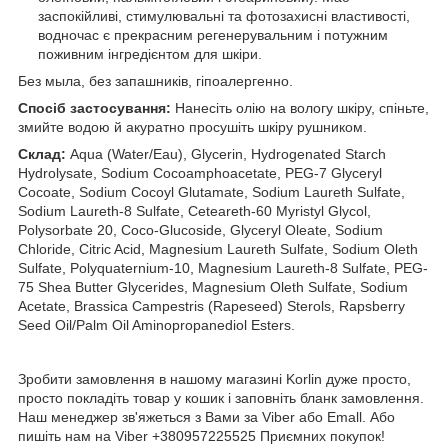
заспокійливі, стимулювальні та фотозахисні властивості,
водночас є прекрасним регенерувальним і потужним
поживним інгредієнтом для шкіри.
Без мыла, без запашників, гіпоалергенно.
Спосіб застосування:
Нанесіть олію на вологу шкіру, спіньте,
змийте водою й акуратно просушіть шкіру рушником.
Склад:
Aqua (Water/Eau), Glycerin, Hydrogenated Starch
Hydrolysate, Sodium Cocoamphoacetate, PEG-7 Glyceryl
Cocoate, Sodium Cocoyl Glutamate, Sodium Laureth Sulfate,
Sodium Laureth-8 Sulfate, Ceteareth-60 Myristyl Glycol,
Polysorbate 20, Coco-Glucoside, Glyceryl Oleate, Sodium
Chloride, Citric Acid, Magnesium Laureth Sulfate, Sodium Oleth
Sulfate, Polyquaternium-10, Magnesium Laureth-8 Sulfate, PEG-
75 Shea Butter Glycerides, Magnesium Oleth Sulfate, Sodium
Acetate, Brassica Campestris (Rapeseed) Sterols, Rapsberry
Seed Oil/Palm Oil Aminopropanediol Esters.
Зробити замовлення в нашому магазині Korlin дуже просто,
просто покладіть товар у кошик і заповніть бланк замовлення.
Наш менеджер зв'яжеться з Вами за Viber або Emall. Або
пишіть нам на Viber +380957225525 Приємних покупок!