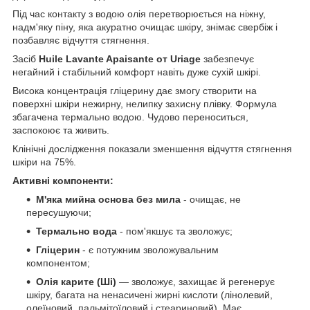
Під час контакту з водою олія перетворюється на ніжну,
надм'яку піну, яка акуратно очищає шкіру, знімає свербіж і
позбавляє відчуття стягнення.
Засіб
Huile Lavante Apaisante от Uriage
забезпечує
негайний і стабільний комфорт навіть дуже сухій шкірі.
Висока концентрація гліцерину дає змогу створити на
поверхні шкіри нежирну, нелипку захисну плівку. Формула
збагачена термально водою. Чудово переноситься,
заспокоює та живить.
Клінічні дослідження показали зменшення відчуття стягнення
шкіри на 75%.
Активні компоненти:
М'яка мийна основа без мила
- очищає, не
пересушуючи;
Термально вода
- пом'якшує та зволожує;
Гліцерин
- є потужним зволожувальним
компонентом;
Олія карите (Ші)
— зволожує, захищає й регенерує
шкіру, багата на ненасичені жирні кислоти (лінолевий,
олеїновий, пальмітоїловий і стеариновий). Має