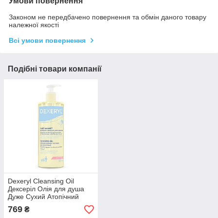
Умови повернення
Законом не передбачено повернення та обмін даного товару
належної якості
Всі умови повернення
Подібні товари компанії
Dexeryl Cleansing Oil
Дексеріл Олія для душа
Дуже Сухий Атопічний
Шкіра для дітей і дорослих
769
₴
500 мл