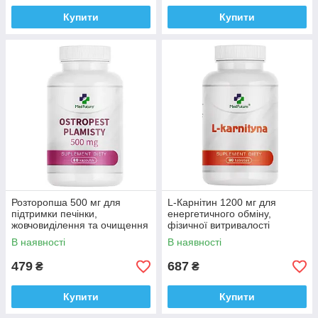
Купити
Купити
Розторопша 500 мг для
L-Карнітин 1200 мг для
підтримки печінки,
енергетичного обміну,
жовчовиділення та очищення
фізичної витривалості
організму, Medfuture Milk
Medfuture L-Carnitine Max
В наявності
В наявності
Thistle 60 капсул Доставка з
1200 mg, 60 таблеток
ЄС
Доставка з ЄС
479
687
₴
₴
Купити
Купити