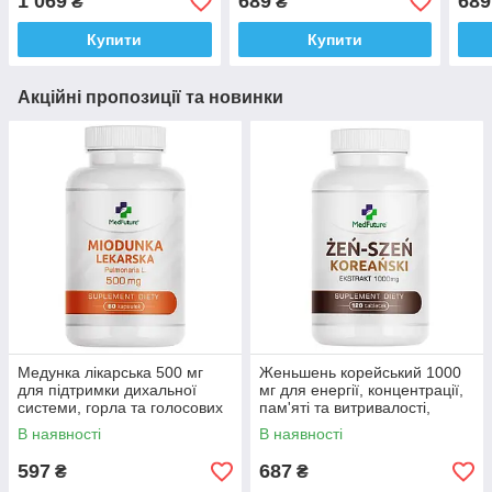
1 069
689
689
₴
₴
з ЄС
3 років
з ЄС
Купити
Купити
Акційні пропозиції та новинки
Медунка лікарська 500 мг
Женьшень корейський 1000
для підтримки дихальної
мг для енергії, концентрації,
системи, горла та голосових
пам'яті та витривалості,
зв'язок, Medfuture Pulmonaria
Medfuture Korean Ginseng
В наявності
В наявності
60 капсул Доставка з ЄС
120табл. Доставка з ЄС
597
687
₴
₴