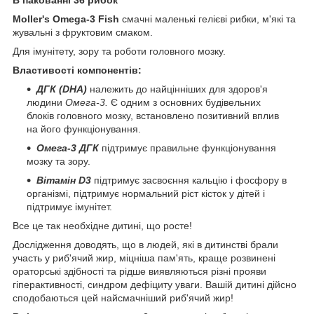
Moller's Omega-3 Fish
смачні маленькі гелієві рибки, м'які та
жувальні з фруктовим смаком.
Для імунітету, зору та роботи головного мозку.
Властивості компонентів:
ДГК (DHA)
належить до найцінніших для здоров'я
людини
Омега-3.
Є одним з основних будівельних
блоків головного мозку, встановлено позитивний вплив
на його функціонування.
Омега-3 ДГК
підтримує правильне функціонування
мозку та зору.
Вітамін D3
підтримує засвоєння кальцію і фосфору в
організмі, підтримує нормальний ріст кісток у дітей і
підтримує імунітет.
Все це так необхідне дитині, що росте!
Дослідження доводять, що в людей, які в дитинстві брали
участь у риб'ячий жир, міцніша пам'ять, краще розвинені
ораторські здібності та рідше виявляються різні прояви
гіперактивності, синдром дефіциту уваги. Вашій дитині дійсно
сподобаються цей найсмачніший риб'ячий жир!