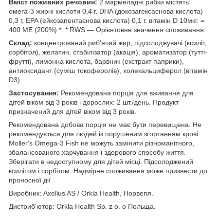
Вміст поживних речовин:
2 мармеладні рибки містять:
омега-3 жирні кислоти 0,4 г, DHA (докозагексаєнова кислота)
0,3 г, EPA (ейкозапентаєнова кислота) 0,1 г. вітамін D 10мкг. =
400 МЕ (200%) *. * RWS — Орієнтовне значення споживання.
Склад:
концентрований риб'ячий жир, підсолоджувачі (ксиліт,
сорбітол), желатин, стабілізатор (акація), ароматизатор (тутті-
фрутті), лимонна кислота, барвник (екстракт паприки),
антиоксидант (суміш токоферолів), холекальциферол (вітамін
D3).
Застосування:
Рекомендована порція для вживання для
дітей віком від 3 років і дорослих: 2 шт./день. Продукт
призначений для дітей віком від 3 років.
Рекомендована добова порція не має бути перевищена. Не
рекомендується для людей із порушеним згортанням крові.
Moller's Omega-3 Fish не можуть замінити різноманітного,
збалансованого харчування і здорового способу життя.
Зберігати в недоступному для дітей місці. Підсолоджений
ксилітом і сорбітом. Надмірне споживання може призвести до
проносної дії
Виробник: Axellus AS / Orkla Health, Норвегія.
Дистриб'ютор: Orkla Health Sp. z o. o Польща.