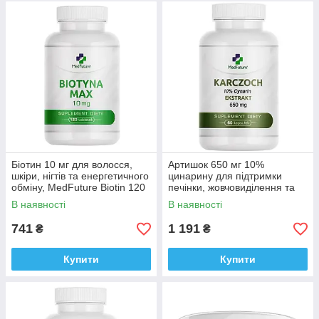
Біотин 10 мг для волосся,
Артишок 650 мг 10%
шкіри, нігтів та енергетичного
цинарину для підтримки
обміну, MedFuture Biotin 120
печінки, жовчовиділення та
таблеток Доставка з ЄС
травлення Medfuture
В наявності
В наявності
Artichoke 650 mg, 60 кап.
Доставка з ЄС
741
1 191
₴
₴
Купити
Купити