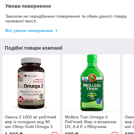
Умови повернення
Законом не передбачено повернення та обмін даного товару
належної якості
Всі умови повернення
Подібні товари компанії
Омега-3 1000 мг риб'ячий
Mollers Tran Omega-3
Омег
жир із холодних вод 90
Риб'ячий Жир із вітаміном
жир 
кап Olimp Gold Omega 3
D3, А й Е з Яблучним
кап 
1000 mg Польща Доставка
Смаком Для дітей Старше
1000