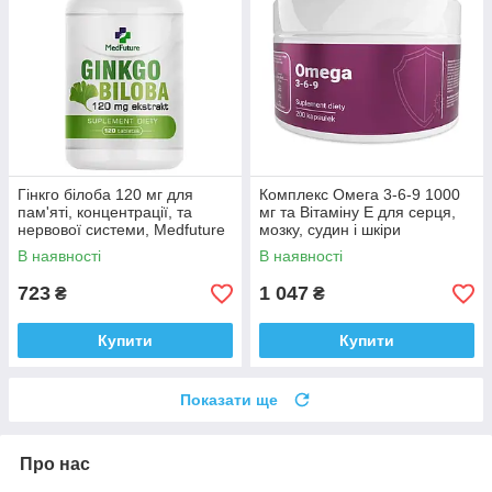
Гінкго білоба 120 мг для
Комплекс Омега 3-6-9 1000
пам'яті, концентрації, та
мг та Вітаміну E для серця,
нервової системи, Medfuture
мозку, судин і шкіри
Ginkgo Biloba Extract 120
Medfuture Omega 3-6-9, 200
В наявності
В наявності
таблеток Доставка з ЄС
капсул Доставка з ЄС
723
1 047
₴
₴
Купити
Купити
Показати ще
Про нас