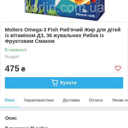
Mollers Omega-3 Fish Риб'ячий Жир для дітей
із вітаміном Д3, 36 жувальних Рибок із
Фруктовим Смаком
В наявності
Роздріб
475
₴
Купити
Опис
Характеристики
Доставка
Оплата
Умови п
Опис
В пакованні 36 рибок