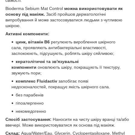
свіжості.
Bioderma Sebium Mat Control
можна використовувати як
основу під макіяж.
Засіб пройшов дерматологічні
випробування й може застосовуватися людьми з чутливою
шкірою.
Активні компоненти:
цинк, вітамін B6
регулюють вироблення шкірного
сала, проявляють антибактеріальні властивості,
заспокоюють, підсушують, роблять шкіру сяйливою;
кератолітичні та зв'язувальні
компоненти
оновлюють шкіру, покращують її текстуру,
звужують пори;
комплекс Fluidactiv
запобігає появі
недосконалостей, покращує якість шкірного сала.
без парабенів
гіпоалергенно
некомедогенно
Спосіб застосування:
Наносити на чисту шкіру вранці та/або
ввечері. Може використовуватися як основа під макіяж.
Склад:
Aqua/Water/Eau, Glycerin, Cyclopentasiloxane, Methyl