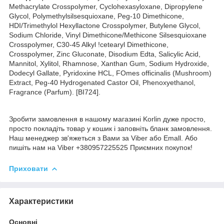
Methacrylate Crosspolymer, Cyclohexasyloxane, Dipropylene
Glycol, Polymethylsilsesquioxane, Peg-10 Dimethicone,
HDI/Trimethylol Hexyllactone Crosspolymer, Butylene Glycol,
Sodium Chloride, Vinyl Dimethicone/Methicone Silsesquioxane
Crosspolymer, C30-45 Alkyl !cetearyl Dimethicone,
Crosspolymer, Zinc Gluconate, Disodium Edta, Salicylic Acid,
Mannitol, Xylitol, Rhamnose, Xanthan Gum, Sodium Hydroxide,
Dodecyl Gallate, Pyridoxine HCL, FOmes officinalis (Mushroom)
Extract, Peg-40 Hydrogenated Castor Oil, Phenoxyethanol,
Fragrance (Parfum). [BI724].
Зробити замовлення в нашому магазині Korlin дуже просто,
просто покладіть товар у кошик і заповніть бланк замовлення.
Наш менеджер зв'яжеться з Вами за Viber або Emall. Або
пишіть нам на Viber +380957225525 Приємних покупок!
Приховати
Характеристики
Основні