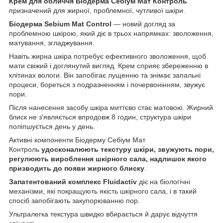
Крем для обличчя Біодерма Себіум Мат Контроль
призначений для жирної, проблемної, чутливої шкіри.
Біодерма Sebium Mat Control
— новий догляд за
проблемною шкірою, який діє в трьох напрямках: зволоження,
матування, згладжування.
Навіть жирна шкіра потребує ефективного зволоження, щоб
мати свіжий і доглянутий вигляд. Крем сприяє збереженню в
клітинах вологи. Він запобігає лущенню та знімає запальні
процеси, бореться з подразненням і почервонінням, звужує
пори.
Після нанесення засобу шкіра миттєво стає матовою. Жирний
блиск не з'являється впродовж 8 годин, структура шкіри
поліпшується день у день.
Активні компоненти Біодерму Себіум Мат
Контроль
удосконалюють текстуру шкіри, звужують пори,
регулюють вироблення шкірного сала, надлишок якого
призводить до появи жирного блиску
.
Запатентований комплекс Fluidactiv
діє на біологічні
механізми, які покращують якість шкірного сала, і в такий
спосіб запобігають закупорюванню пор.
Ультралегка текстура швидко вбирається й дарує відчуття