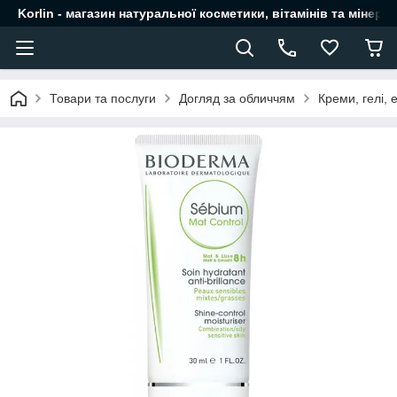
Korlin - магазин натуральної косметики, вітамінів та мінера
Товари та послуги
Догляд за обличчям
Креми, гелі, 