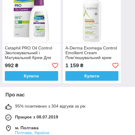
Cetaphil PRO Oil Control
A-Derma Exomega Control
Зволожувальний і
Emollient Cream
Матувальний Крем Для
Пом'якшувальний крем
Обличчя від Стрищів
для тіла Проти Зуда А-
992
1 159
₴
₴
SPF30 118 мл Доставка з
Дерма Екзомега 400 мл
ЄС
ФРАНЦІЯ
Купити
Купити
Про нас
95% позитивних з 304 відгуків за рік
Працює з 08.07.2019
м. Полтава
Полтава, Україна