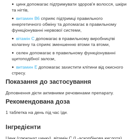
цинк допомагає підтримувати здоров'я волосся, шкіри
та нігтів,
витамин B6
сприяє підтримці правильного
енергетичного обміну та допомагає в правильному
функціонуванні нервової системи,
вітамін С
допомагає в правильному виробництві
колагену та сприяє зменшенню втоми та втоми,
селен допомагає в правильному функціонуванні
щитоподібної залози,
витамин Е
допомагає захистити клітини від окисного
стресу.
Показання до застосування
Доповнення дієти активними речовинами препарату.
Рекомендована доза
1 таблетка на день під час їди.
Інгредієнти
Цинк (глюконат цинку), вітамін C (L-аскорбінова кислота),