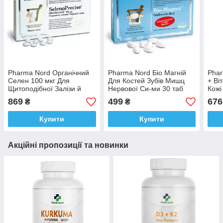
Pharma Nord Органічний
Pharma Nord Біо Магній
Phar
Селен 100 мкг Для
Для Костей Зубів Мишц
+ Ві
Щитоподібної Залізи й
Нервової Си-ми 30 таб
Кожі
Обміну Вечовин 60 таб
ДАНІЯ Доставка з ЄС
Дост
869
499
676
₴
₴
Дедалі Доставка з ЄС
Купити
Купити
Акційні пропозиції та новинки