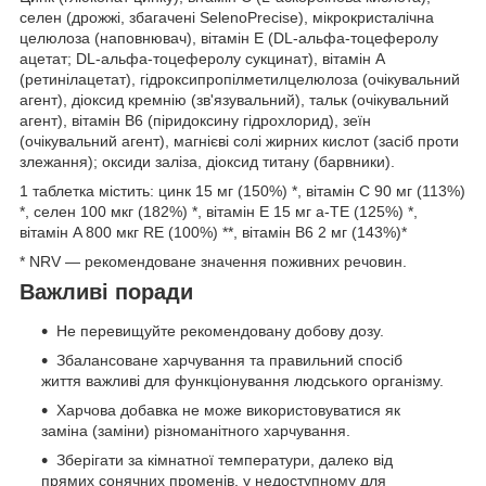
селен (дрожжі, збагачені SelenoPrecise), мікрокристалічна
целюлоза (наповнювач), вітамін Е (DL-альфа-тоцеферолу
ацетат; DL-альфа-тоцеферолу сукцинат), вітамін A
(ретинілацетат), гідроксипропілметилцелюлоза (очікувальний
агент), діоксид кремнію (зв'язувальний), тальк (очікувальний
агент), вітамін B6 (піридоксину гідрохлорид), зеїн
(очікувальний агент), магнієві солі жирних кислот (засіб проти
злежання); оксиди заліза, діоксид титану (барвники).
1 таблетка містить: цинк 15 мг (150%) *, вітамін C 90 мг (113%)
*, селен 100 мкг (182%) *, вітамін E 15 мг a-TE (125%) *,
вітамін A 800 мкг RE (100%) **, вітамін B6 2 мг (143%)*
* NRV — рекомендоване значення поживних речовин.
Важливі поради
Не перевищуйте рекомендовану добову дозу.
Збалансоване харчування та правильний спосіб
життя важливі для функціонування людського організму.
Харчова добавка не може використовуватися як
заміна (заміни) різноманітного харчування.
Зберігати за кімнатної температури, далеко від
прямих сонячних променів, у недоступному для