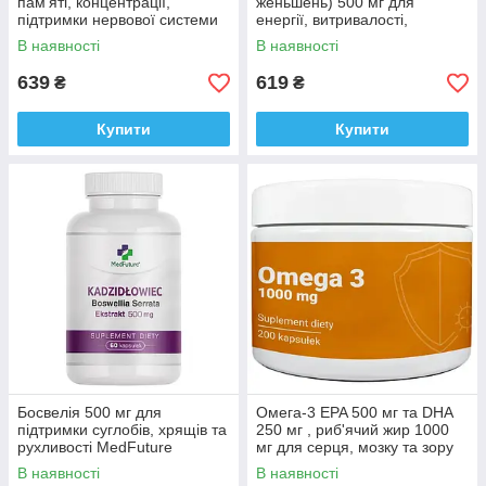
пам'яті, концентрації,
женьшень) 500 мг для
підтримки нервової системи
енергії, витривалості,
Medfuture Ginkgo Biloba 500
підтримки імунітету
В наявності
В наявності
mg, 60 капсул Доставка з ЄС
MedFuture 60 капсул
Доставка з ЄС
639
619
₴
₴
Купити
Купити
Босвелія 500 мг для
Омега-3 EPA 500 мг та DHA
підтримки суглобів, хрящів та
250 мг , риб'ячий жир 1000
рухливості MedFuture
мг для серця, мозку та зору
Boswellia serrata 60 капсул
Medfuture Omega 3 1000mg
В наявності
В наявності
Доставка з ЄС
200 капсул Доставка з ЄС