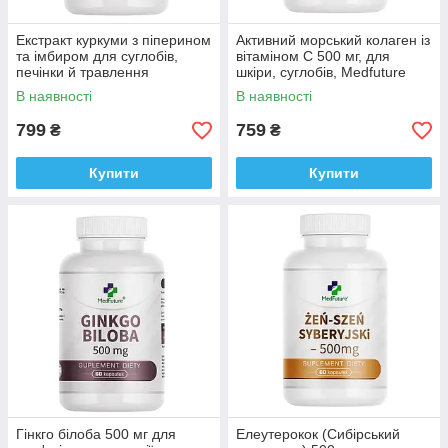
Екстракт куркуми з піперином
Активний морський колаген із
та імбиром для суглобів,
вітаміном C 500 мг, для
печінки й травлення
шкіри, суглобів, Medfuture
MedFuture Turmeric 120
Active Marine Collagen 60
В наявності
В наявності
таблеток Доставка з ЄС
капсул Доставка з ЄС
799
759
₴
₴
Купити
Купити
Гінкго білоба 500 мг для
Елеутерокок (Сибірський