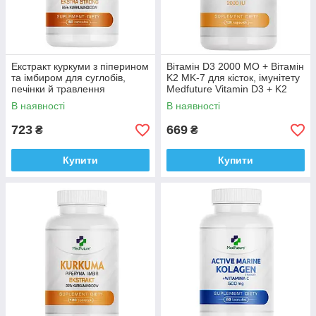
Екстракт куркуми з піперином
Вітамін D3 2000 МО + Вітамін
та імбиром для суглобів,
K2 MK-7 для кісток, імунітету
печінки й травлення
Medfuture Vitamin D3 + K2
MedFuture Turmeric 60
Max Formula 120 капсул
В наявності
В наявності
таблеток Доставка з ЄС
Доставка з ЄС
723
669
₴
₴
Купити
Купити