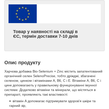
Товар у наявності на складі в
ЄС, термін доставки 7-10 днів
Опис продукту
Харчова добавка Bio-Selenium + Zinc містить запатентований
органічний селен SelenoPrecise, тобто дріжджі, збагачені
селеном, цинком і вітамінами A, B6, C і E. Вітаміни A, B6, C і
цинк допомагають у правильному функціонуванні імунної
системи. Додатково вітаміни та мінерали, що містяться в
препараті, проявляють такі властивості:
вітамін А допомагає підтримувати здоров'я шкіри та
гарний зір,