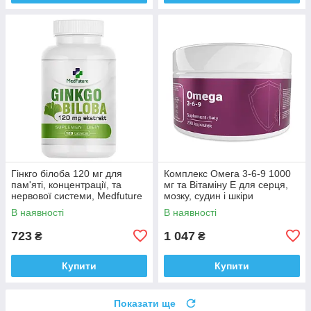
Гінкго білоба 120 мг для
Комплекс Омега 3-6-9 1000
пам'яті, концентрації, та
мг та Вітаміну E для серця,
нервової системи, Medfuture
мозку, судин і шкіри
Ginkgo Biloba Extract 120
Medfuture Omega 3-6-9, 200
В наявності
В наявності
таблеток Доставка з ЄС
капсул Доставка з ЄС
723
1 047
₴
₴
Купити
Купити
Показати ще