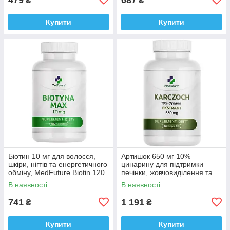
₴
₴
Купити
Купити
Біотин 10 мг для волосся,
Артишок 650 мг 10%
шкіри, нігтів та енергетичного
цинарину для підтримки
обміну, MedFuture Biotin 120
печінки, жовчовиділення та
таблеток Доставка з ЄС
травлення Medfuture
В наявності
В наявності
Artichoke 650 mg, 60 кап.
Доставка з ЄС
741
1 191
₴
₴
Купити
Купити