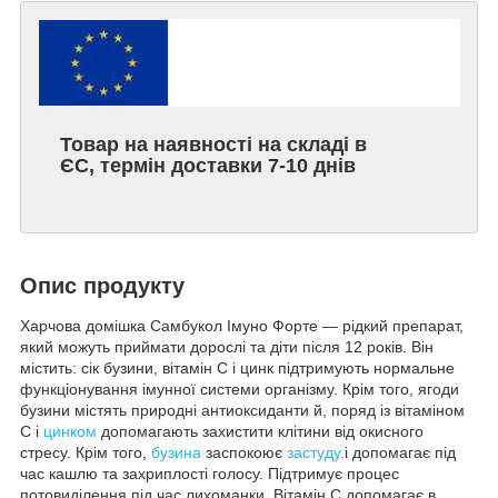
Товар на наявності на складі в
ЄС, термін доставки 7-10 днів
Опис продукту
Харчова домішка Самбукол Імуно Форте — рідкий препарат,
який можуть приймати дорослі та діти після 12 років. Він
містить: сік бузини, вітамін С і цинк підтримують нормальне
функціонування імунної системи організму. Крім того, ягоди
бузини містять природні антиоксиданти й, поряд із вітаміном
С і
цинком
допомагають захистити клітини від окисного
стресу. Крім того,
бузина
заспокоює
застуду.
і допомагає під
час кашлю та захриплості голосу. Підтримує процес
потовиділення під час лихоманки. Вітамін С допомагає в