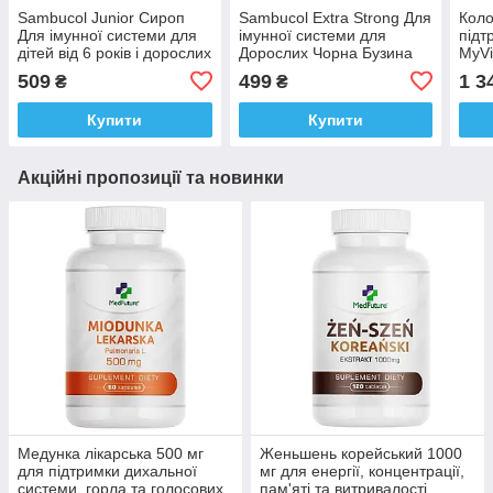
Sambucol Junior Сироп
Sambucol Extra Strong Для
Коло
Для імунної системи для
імунної системи для
підт
дітей від 6 років і дорослих
Дорослих Чорна Бузина
MyVi
Чорна Бузина 120 мл
30 кап Доставка з ЄС
Immu
509
499
1 3
₴
₴
Доставка з ЄС
Дост
Купити
Купити
Акційні пропозиції та новинки
Медунка лікарська 500 мг
Женьшень корейський 1000
для підтримки дихальної
мг для енергії, концентрації,
системи, горла та голосових
пам'яті та витривалості,