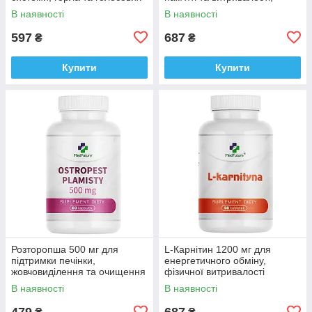
зв'язок, Medfuture Pulmonaria
Medfuture Korean Ginseng
В наявності
В наявності
60 капсул Доставка з ЄС
120табл. Доставка з ЄС
597
687
₴
₴
Купити
Купити
Розторопша 500 мг для
L-Карнітин 1200 мг для
підтримки печінки,
енергетичного обміну,
жовчовиділення та очищення
фізичної витривалості
організму, Medfuture Milk
Medfuture L-Carnitine Max
В наявності
В наявності
Thistle 60 капсул Доставка з
1200 mg, 60 таблеток
ЄС
Доставка з ЄС
479
687