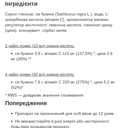
Інгредієнти
Сироп глюкози, сік бузини (Sambucus nigra L.), вода, L-
аскорбінова кислота (вітамін С), ароматизатор малини,
регулятор кислотності: лимонна кислота, глюконат цинку
(цинк), консервант: сорбат калію.
2 чайні ложки (10 мл) рідини містять:
сік бузини 3,8 г, вітамін C 110 мг (137,5%) *, цинк 2,6
мг (26%) **
4 чайні ложки (20 мл) рідини містять:
сік бузини 7,6 г, вітамін C 220 мг (275%) *, цинк 5,2 мг
(52%)*
* RWS — довідкове значення споживання
Попередження
Препарат не призначений для осіб віком до 12 років.
Не використовуйте в разі алергії або нестерпності
будь-яких інгредієнтів продукту.