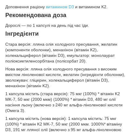
Доповнення раціону
витамином D3
и витамином K2.
Рекомендована доза
Дорослі — по 1 капсулі на день під час їди.
Інгредієнти
Стара версія: лляна олія холодного пресування, желатин
(компоненти оболонки), менахінон (вітамін K2),
холекальциферол (вітамін D3), емульгатор: монолаурат
поліоксиетиленсорбітана (полісорбат 20).
Нова версія: лляна олія холодного пресування з високим
вмістом ліноленової кислоти, желатин (інгредієнти оболонки),
зволожувач: гліцерин, холекальциферол (вітамін D3),
менахінон (вітамін K2).
1 капсула містить (стара версія): 75 мкг (100%) * вітамін K2
MK-7, 50 мкг (2000 мкм) (1000%) * вітамін D3, 480 мг олії
насіння льону (включно з 240 мг альфа-ліноленової кислоти
(Омега 3).
1 капсула містить (нова версія): 1 капсула містить: 75 мкг
(100%) * вітамін K2 MK-7, 50 мкг (2000 мкм. 1000%* вітаміну
D3, 191 мг лляної олії (включно з 95 мг альфа-ліноленовою