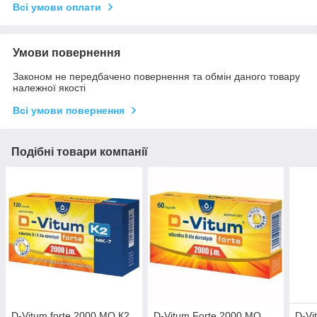
Всі умови оплати
Умови повернення
Законом не передбачено повернення та обмін даного товару
належної якості
Всі умови повернення
Подібні товари компанії
D-Vitum forte 2000 МО К2
D-Vitum Forte 2000 МО
D-Vi