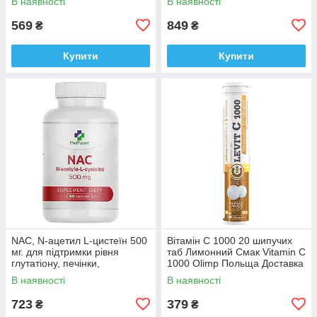
В наявності
В наявності
300 таблеток Доставка з ЄС
569
849
₴
₴
Купити
Купити
NAC, N-ацетил L-цистеїн 500
Вітамін C 1000 20 шипучих
мг. для підтримки рівня
таб Лимонний Смак Vitamin C
глутатіону, печінки,
1000 Olimp Польща Доставка
MedFuture 60 капсул
з ЄС
В наявності
В наявності
Доставка з ЄС
723
379
₴
₴