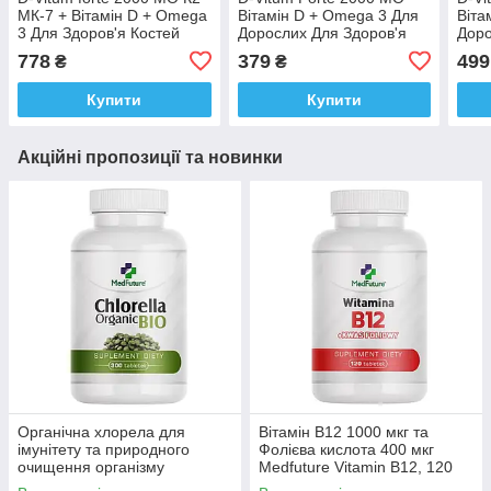
МК-7 + Вітамін D + Omega
Вітамін D + Omega 3 Для
Віта
3 Для Здоров'я Костей
Дорослих Для Здоров'я
Доро
Зубів Мишц 120 кап
Костей Зубів Мишц 60 кап
Кост
778
379
499
₴
₴
Доставка з ЄС
Доставка з ЄС
кап 
Купити
Купити
Акційні пропозиції та новинки
Органічна хлорела для
Вітамін B12 1000 мкг та
імунітету та природного
Фолієва кислота 400 мкг
очищення організму
Medfuture Vitamin B12, 120
Medfuture Chlorella Organic,
таблеток Доставка з ЄС