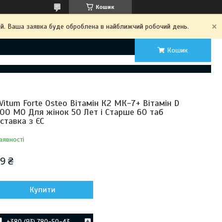
Кошик
ий. Ваша заявка буде оброблена в найближчий робочий день.
Кошик
Vitum Forte Osteo Вітамін К2 МК-7+ Вітамін D
00 МО Для жінок 50 Лет і Старше 60 таб
ставка з ЄС
аявності
9 ₴
Купити
+380 (93) 780-50-43