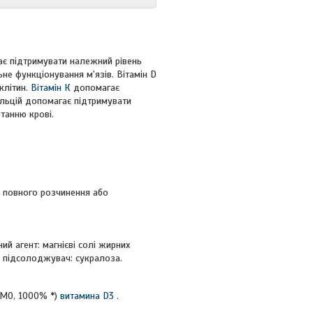
ає підтримувати належний рівень
не функціонування м'язів. Вітамін D
клітин.
Вітамін К
допомагає
альцій допомагає підтримувати
ртанню крові.
до повного розчинення або
й агент: магнієві солі жирних
, підсолоджувач: сукралоза.
0 МО, 1000% *)
витамина D3
.