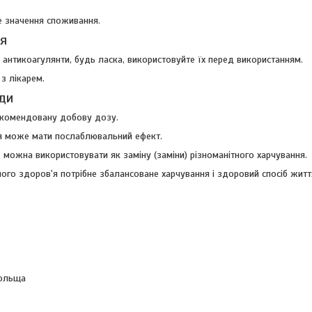
е значення споживання.
я
антикоагулянти, будь ласка, використовуйте їх перед використанням.
з лікарем.
ди
екомендовану добову дозу.
я може мати послаблювальний ефект.
 можна використовувати як заміну (заміни) різноманітного харчування.
ого здоров'я потрібне збалансоване харчування і здоровий спосіб житт
Польща