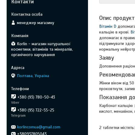
Контакти
Опис продукт
менеджер магазину
Вітамін D
допомагає
кальцію в крові.
Ві
допомагає в правил
підтримувати здоро
Korlin - магазин натуральної
косметики, вітамінів та мінералів,
нормальну нейротр
органічного харчування
Заяву
Доповнення раціону
Рекомендова
Полтава, Україна
Жінки віком від 50
проковтнути, запи
Показання до
+380 (93) 780-50-43
Viber
Карбонат кальцію
+380 (95) 722-55-25
кислот, менахінон
Telegram
korlincomua@gmail.com
2 таблетки містять
+380937805043