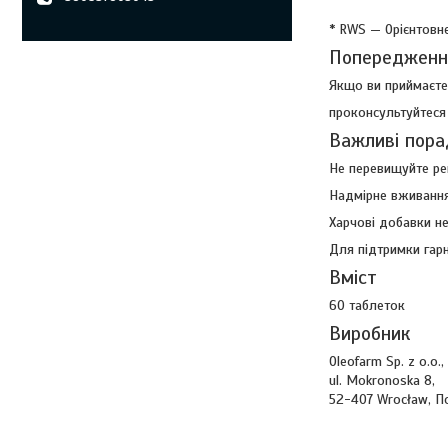
* RWS — Орієнтовн
Попередженн
Якщо ви приймаєте 
проконсультуйтеся 
Важливі пора
Не перевищуйте р
Надмірне вживанн
Харчові добавки не
Для підтримки гарн
Вміст
60 таблеток
Виробник
Oleofarm Sp. z o.o.,
ul. Mokronoska 8,
52-407 Wrocław, 