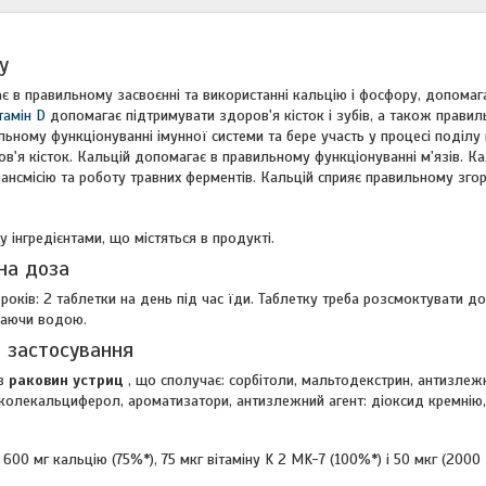
у
 в правильному засвоєнні та використанні кальцію і фосфору, допомаг
тамін D
допомагає підтримувати здоров'я кісток і зубів, а також правиль
ьному функціонуванні імунної системи та бере участь у процесі поділу 
в'я кісток. Кальцій допомагає в правильному функціонуванні м'язів. К
ансмісію та роботу травних ферментів. Кальцій сприяє правильному зго
 інгредієнтами, що містяться в продукті.
на доза
 років: 2 таблетки на день під час їди. Таблетку треба розсмоктувати 
ваючи водою.
 застосування
 з
раковин устриц
, що сполучає: сорбітоли, мальтодекстрин, антизлежни
, колекальциферол, ароматизатори, антизлежний агент: діоксид кремнію
: 600 мг кальцію (75%*), 75 мкг вітаміну K 2 MK-7 (100%*) і 50 мкг (200