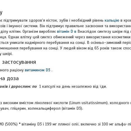
у
є підтримувати здоров'я кісток, зубів і необхідний рівень
кальцію
в кро
зів і імунної системи. Він підтримує правильне засвоєння та використан
оділу клітин. Організм виробляє
вітамін D в
Внаслідок синтезу шкіри під
ця. Однак влітку цей синтез обмежений через використання косметики з
ться уникати надмірного перебування на сонці. В осінньо-зимовий пері
меншення перебування на сонці. У людей віком від 65 років також спос
у шкірі.
 застосування
ного раціону
витамином D3
.
на доза
років і дорослим: по
1 капсулі на день незалежно від їди.
 з високим вмістом лінолевої кислоти (Linum usitatissimum), холодного
вач, гліцерин, холекальциферол (вітамін D3).
О (500%) * вітаміну D3 і 199 мг лляної олії, включно зі 100 мг альфа-