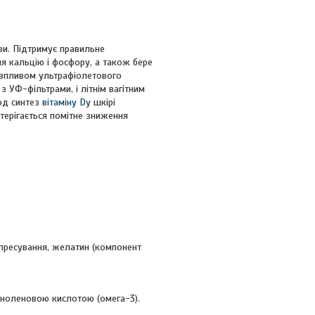
ви. Підтримує правильне
ня кальцію і фосфору, а також бере
 впливом ультрафіолетового
 УФ-фільтрами, і літнім вагітним
од синтез
вітаміну D
у шкірі
терігається помітне зниження
 пресування, желатин (компонент
ліноленовою кислотою (омега-3).