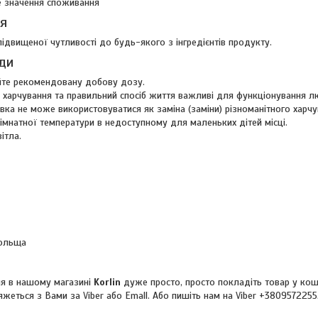
 значення споживання
я
підвищеної чутливості до будь-якого з інгредієнтів продукту.
ди
те рекомендовану добову дозу.
 харчування та правильний спосіб життя важливі для функціонування л
вка не може використовуватися як заміна (заміни) різноманітного харчу
кімнатної температури в недоступному для маленьких дітей місці.
ітла.
Польща
я в нашому магазині
Korlin
дуже просто, просто покладіть товар у кош
жеться з Вами за Viber або Emall. Або пишіть нам на Viber +380957225