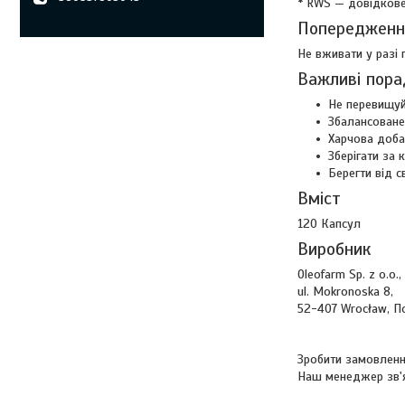
* RWS — довідкове
Попередженн
Не вживати у разі 
Важливі пора
Не перевищуй
Збалансоване
Харчова доба
Зберігати за 
Берегти від св
Вміст
120 Капсул
Виробник
Oleofarm Sp. z o.o.,
ul. Mokronoska 8,
52-407 Wrocław, 
Зробити замовленн
Наш менеджер зв'я