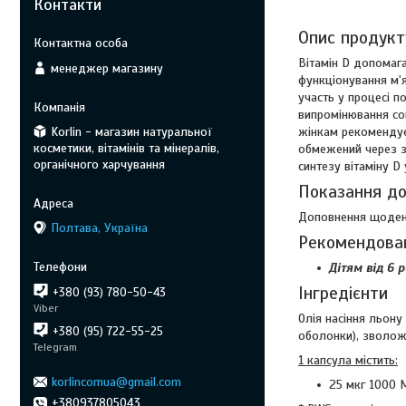
Контакти
Опис продукт
Вітамін D допомага
менеджер магазину
функціонування м'я
участь у процесі п
випромінювання сон
Korlin - магазин натуральної
жінкам рекомендує
косметики, вітамінів та мінералів,
обмежений через з
органічного харчування
синтезу вітаміну D 
Показання до
Доповнення щоден
Полтава, Україна
Рекомендова
Дітям від 6 
Інгредієнти
+380 (93) 780-50-43
Viber
Олія насіння льону
+380 (95) 722-55-25
оболонки), зволожу
Telegram
1 капсула містить:
korlincomua@gmail.com
25 мкг 1000 М
+380937805043