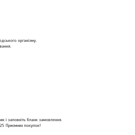
юдського організму.
вання.
ик і заповніть бланк замовлення.
525 Приємних покупок!