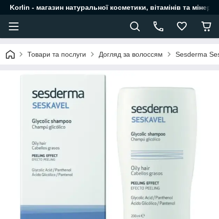
Korlin - магазин натуральної косметики, вітамінів та мінера
Товари та послуги
Догляд за волоссям
Sesderma Ses