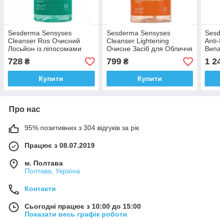
Sesderma Sensyses
Sesderma Sensyses
Sesd
Cleanser Ros Очисний
Cleanser Lightening
Anti
Лосьйон із ліпосомами
Очисне Засіб для Обличчя
Випа
Для Чутливої Кіжі 200 мл
200 мл Доставка з ЄС
Сес
728
799
1 2
₴
₴
Доставка з ЄС
Дост
Купити
Купити
Про нас
95% позитивних з 304 відгуків за рік
Працює з 08.07.2019
м. Полтава
Полтава, Україна
Контакти
Сьогодні працює з 10:00 до 15:00
Показати весь графік роботи