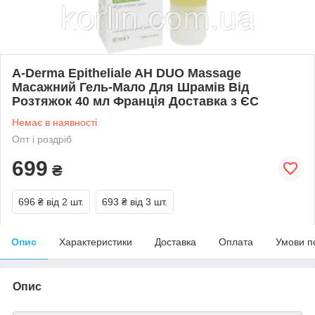
A-Derma Epitheliale AH DUO Massage
Масажний Гель-Мало Для Шрамів Від
Розтяжок 40 мл Франція Доставка з ЄС
Немає в наявності
Опт і роздріб
699
₴
696 ₴
від 2 шт.
693 ₴
від 3 шт.
Опис
Характеристики
Доставка
Оплата
Умови п
Опис