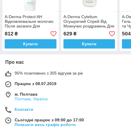
A-Derma Protect AH
A-Derma Cytelium
A-De
Відновлювальне молочко
Осушуючий Спрей Від
Гель
Після засмаги Для
Мокнучих роздражень Для
та Ч
Обличчя й Тіла А-Дерма
Обличчя й Тела 100 мл
Фран
812
629
504
₴
₴
250 мл Франція Доставка
Франція Доставка з ЄС
з ЄС
Купити
Купити
Про нас
95% позитивних з 305 відгуків за рік
Працює з 08.07.2019
м. Полтава
Полтава, Україна
Контакти
Сьогодні працює з 09:00 до 17:00
Показати весь графік роботи