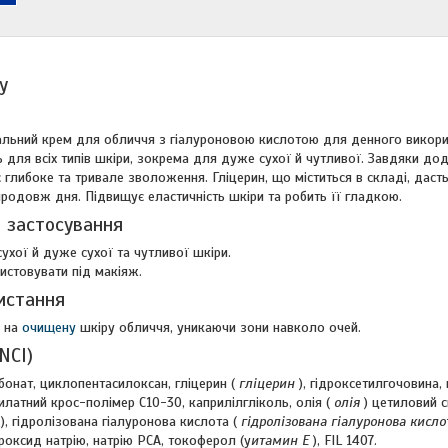
у
альний крем для обличчя з гіалуроновою кислотою для денного викор
 для всіх типів шкіри, зокрема для дуже сухої й чутливої. Завдяки до
є глибоке та тривале зволоження. Гліцерин, що міститься в складі, дас
впродовж дня. Підвищує еластичність шкіри та робить її гладкою.
 застосування
ухої й дуже сухої та чутливої шкіри.
стовувати під макіяж.
истання
и на
очищену
шкіру обличчя, уникаючи зони навколо очей.
NCI)
бонат, циклопентасилоксан, гліцерин (
гліцерин
), гідроксетилгочовина, 
латний крос-полімер C10-30, каприлілгліколь, олія (
олія
) цетиловий с
), гідролізована гіалуронова кислота (
гідролізована гіалуронова кисло
дроксид натрію, натрію PCA, токоферол (у
итамин Е
), FIL 1407.