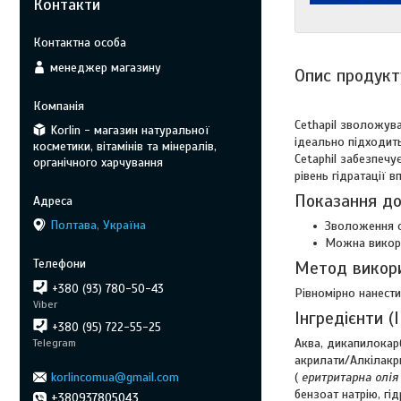
Контакти
менеджер магазину
Опис продукт
Cethapil зволожув
Korlin - магазин натуральної
ідеально підходить
косметики, вітамінів та мінералів,
Cetaphil забезпечу
органічного харчування
рівень гідратації 
Показання до
Полтава, Україна
Зволоження с
Можна викори
Метод викор
+380 (93) 780-50-43
Рівномірно нанест
Viber
Інгредієнти (I
+380 (95) 722-55-25
Аква, дикапилокар
Telegram
акрилати/Алкілакри
korlincomua@gmail.com
(
еритритарна
олія
бензоат натрію, гі
+380937805043