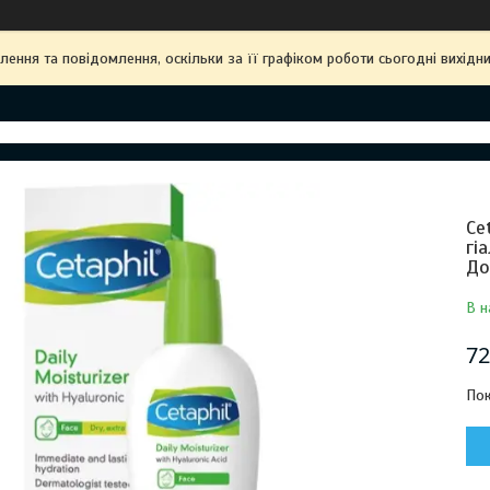
ння та повідомлення, оскільки за її графіком роботи сьогодні вихідн
Ce
гі
До
В н
72
Пок