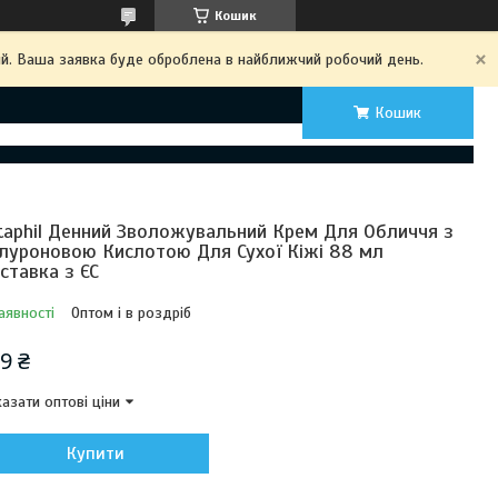
Кошик
ий. Ваша заявка буде оброблена в найближчий робочий день.
Кошик
taphil Денний Зволожувальний Крем Для Обличчя з
алуроновою Кислотою Для Сухої Кіжі 88 мл
ставка з ЄС
аявності
Оптом і в роздріб
9 ₴
азати оптові ціни
Купити