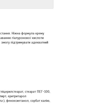
истання. Ніжна формула крему
даванню гіалуронової кислоти
ть змогу підтримувати адекватний
гліцерилстеарат, стеарат ПЕГ-100,
пирт, еритритарол
та
), феноксиетанол, сорбат калію,