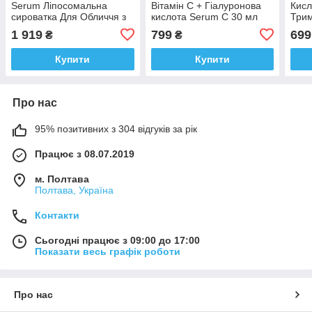
Serum Ліпосомальна
Вітамін C + Гіалуронова
Кис
сироватка Для Обличчя з
кислота Serum C 30 мл
Три
Віт. З 30 мл Оригінал
MyVita Польща Доставка з
сиро
1 919
799
699
₴
₴
Іспанія Доставка з ЄС
ЄС
Поль
Купити
Купити
Про нас
95% позитивних з 304 відгуків за рік
Працює з 08.07.2019
м. Полтава
Полтава, Україна
Контакти
Сьогодні працює з 09:00 до 17:00
Показати весь графік роботи
Про нас