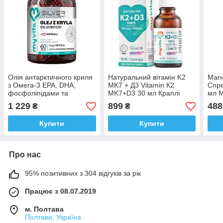
Олія антарктичного криля
Натуральний вітамін K2
Магн
з Омега-3 EPA, DHA,
MK7 + Д3 Vitamin К2
Спре
фосфоліпідами та
MK7+D3 30 мл Краплі
мл M
астаксантином, MyVita
MyVita Польща Доставка з
Дост
1 229
899
488
₴
₴
Silver Krill Oil 60 капсул
ЄС
Доставка з ЄС
Купити
Купити
Про нас
95% позитивних з 304 відгуків за рік
Працює з 08.07.2019
м. Полтава
Полтава, Україна