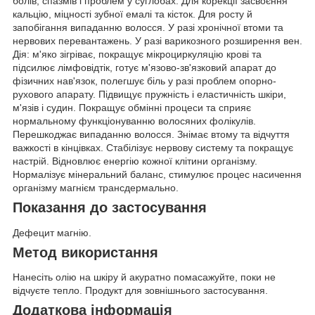
болів, спазмів і проблем у суглобах. Для корекції засвоєння
кальцію, міцності зубної емалі та кісток. Для росту й
запобігання випаданню волосся. У разі хронічної втоми та
нервових перевантажень. У разі варикозного розширення вен.
Дія: м'яко зігріває, покращує мікроциркуляцію крові та
підсилює лімфовідтік, готує м'язово-зв'язковий апарат до
фізичних нав'язок, полегшує біль у разі проблем опорно-
рухового апарату. Підвищує пружність і еластичність шкіри,
м'язів і судин. Покращує обмінні процеси та сприяє
нормальному функціонуванню волосяних фолікулів.
Перешкоджає випаданню волосся. Знімає втому та відчуття
важкості в кінцівках. Стабілізує нервову систему та покращує
настрій. Відновлює енергію кожної клітини організму.
Нормалізує мінеральний баланс, стимулює процес насичення
організму магнієм трансдермально.
Показання до застосування
Дефецит магнію.
Метод використання
Нанесіть олію на шкіру й акуратно помасажуйте, поки не
відчуєте тепло. Продукт для зовнішнього застосування.
Додаткова інформація