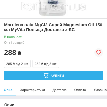
Магнієва олія MgCl2 Спрей Magnesium Oil 150
мл MyVita Польща Доставка з ЄС
В наявності
Опт і роздріб
288
₴
285 ₴
від 2 шт.
282 ₴
від 3 шт.
Купити
Опис
Характеристики
Доставка
Оплата
Умови п
Опис