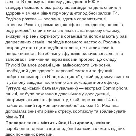
залози. В одному клінічному дослідженні 500 мг
стандартизованого екстракту ашваганди на день сприяли
здоровим змінам рівня гормону щитоподібної залози Т4.
Родіола рожева — рослина, здатна справлятися зі
стресом. Розавін, розмарин, каніфоль і салідозид, наявні в
роді рожевої, сприятливо впливають на нервову систему,
знижуючи рівень кортизолу в організмі та допомагають у разі
депресивних станів і періодів поганого настрою. Рослина
покращує стан щитоподібної залози, не викликаючи її
гіперактивності. Він збільшує функцію вилочкової залози та
запобігає її зникнення через віковий прогрес. До складу
Thyroid Balance додані цінні амінокислоти L-тирозин,
необхідний для здоров'я нервової системи та функції
нейротрансмітерів, і N-ацетил-цистеїн, який підтримує синтез
глутатіону завдяки посиленню антиоксидантного ефекту.
Гуггул
(Індійський бальзамувальник) — екстракт Commiphora
mukul, як було показано в доклінічному дослідженні,
підтримує активність ферменту, який перетворює Т4 на
найактивніший гормон щитоподібної залози Т3. Рослина
допомагає знизити рівень стресу, кортизолу та збалансувати
рівень Т4.
Препарат також містить йод і L-тирозин,
оскільки
вироблення гормонів щитоподібної залози залежить від цих
двох поживних речовин.