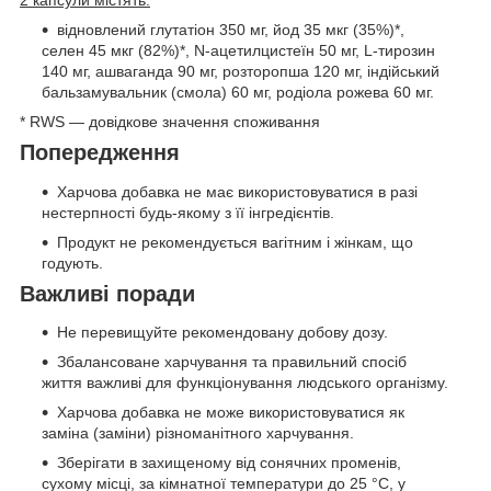
2 капсули містять:
відновлений глутатіон 350 мг, йод 35 мкг (35%)*,
селен 45 мкг (82%)*, N-ацетилцистеїн 50 мг, L-тирозин
140 мг, ашваганда 90 мг, розторопша 120 мг, індійський
бальзамувальник (смола) 60 мг, родіола рожева 60 мг.
* RWS — довідкове значення споживання
Попередження
Харчова добавка не має використовуватися в разі
нестерпності будь-якому з її інгредієнтів.
Продукт не рекомендується вагітним і жінкам, що
годують.
Важливі поради
Не перевищуйте рекомендовану добову дозу.
Збалансоване харчування та правильний спосіб
життя важливі для функціонування людського організму.
Харчова добавка не може використовуватися як
заміна (заміни) різноманітного харчування.
Зберігати в захищеному від сонячних променів,
сухому місці, за кімнатної температури до 25 °C, у