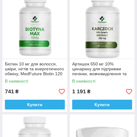
Біотин 10 мг для волосся,
Артишок 650 мг 10%
шкіри, нігтів та енергетичного
цинарину для підтримки
обміну, MedFuture Biotin 120
печінки, жовчовиділення та
таблеток Доставка з ЄС
травлення Medfuture
В наявності
В наявності
Artichoke 650 mg, 60 кап.
Доставка з ЄС
741
1 191
₴
₴
Купити
Купити