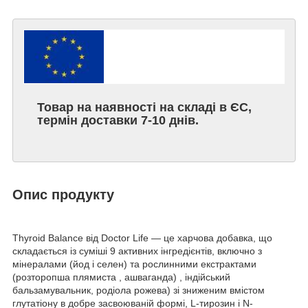
Товар на наявності на складі в ЄС,
термін доставки 7-10 днів.
Опис продукту
Thyroid Balance від Doctor Life — це харчова добавка, що
складається із суміші 9 активних інгредієнтів, включно з
мінералами (йод і селен) та рослинними екстрактами
(розторопша плямиста , ашваганда) , індійський
бальзамувальник, родіола рожева) зі зниженим вмістом
глутатіону в добре засвоюваній формі, L-тирозин і N-