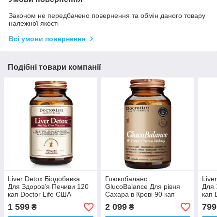
Законом не передбачено повернення та обмін даного товару
належної якості
Всі умови повернення
Подібні товари компанії
Liver Detox Біодобавка
Глюкобаланс
Live
Для Здоров'я Печиви 120
GlucoBalance Для рівня
Для 
кап Doctor Life США
Сахара в Крові 90 кап
кап 
Доставка з ЄС
Doctor Life США Доставка
Дост
1 599
2 099
799
₴
₴
з ЄС