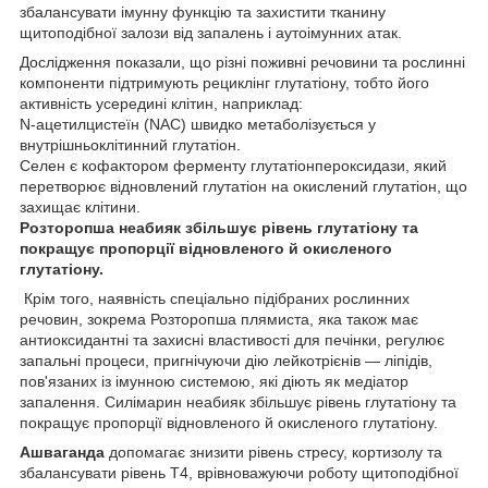
збалансувати імунну функцію та захистити тканину
щитоподібної залози від запалень і аутоімунних атак.
Дослідження показали, що різні поживні речовини та рослинні
компоненти підтримують рециклінг глутатіону, тобто його
активність усередині клітин, наприклад:
N-ацетилцистеїн (NAC) швидко метаболізується у
внутрішньоклітинний глутатіон.
Селен є кофактором ферменту глутатіонпероксидази, який
перетворює відновлений глутатіон на окислений глутатіон, що
захищає клітини.
Розторопша неабияк збільшує рівень глутатіону та
покращує пропорції відновленого й окисленого
глутатіону.
Крім того, наявність спеціально підібраних рослинних
речовин, зокрема Розторопша плямиста, яка також має
антиоксидантні та захисні властивості для печінки, регулює
запальні процеси, пригнічуючи дію лейкотрієнів — ліпідів,
пов'язаних із імунною системою, які діють як медіатор
запалення. Силімарин неабияк збільшує рівень глутатіону та
покращує пропорції відновленого й окисленого глутатіону.
Ашваганда
допомагає знизити рівень стресу, кортизолу та
збалансувати рівень Т4, врівноважуючи роботу щитоподібної