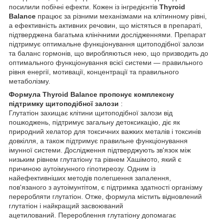
посилили побічні ефекти. Кожен із інгредієнтів
Thyroid
Balance
працює за різними механізмами на клітинному рівні,
а ефективність активних речовин, що містяться в препараті,
підтверджена багатьма клінічними дослідженнями. Препарат
підтримує оптимальне функціонування щитоподібної залози
та баланс гормонів, що виробляються нею, що призводить до
оптимального функціонування всієї системи — правильного
рівня енергії, мотивації, концентрації та правильного
метаболізму.
Формула Thyroid Balance пропонує комплексну
підтримку щитоподібної залози
:
Глутатіон захищає клітини щитоподібної залози від
пошкоджень, підтримує загальну детоксикацію, діє як
природний хелатор для токсичних важких металів і токсинів
довкілля, а також підтримує правильне функціонування
імунної системи. Дослідження підтверджують зв'язок між
низьким рівнем глутатіону та рівнем Хашімото, який є
причиною аутоімунного гіпотиреозу. Одним із
найефективніших методів полегшення запалення,
пов'язаного з аутоімунтітом, є підтримка здатності організму
переробляти глутатіон. Отже, формула містить відновлений
глутатіон і найкращий засвоюваний
ацетилований. Перероблення глутатіону допомагає