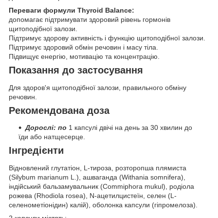
Переваги формули Thyroid Balance:
допомагає підтримувати здоровий рівень гормонів
щитоподібної залози.
Підтримує здорову активність і функцію щитоподібної залози.
Підтримує здоровий обмін речовин і масу тіла.
Підвищує енергію, мотивацію та концентрацію.
Показання до застосування
Для здоров'я щитоподібної залози, правильного обміну
речовин.
Рекомендована доза
Дорослі: по
1 капсулі двічі на день за 30 хвилин до
їди або натщесерце.
Інгредієнти
Відновлений глутатіон, L-тироза, розторопша плямиста
(Silybum marianum L.), ашваганда (Withania somnifera),
індійський бальзамувальник (Commiphora mukul), родіола
рожева (Rhodiola rosea), N-ацетилцистеїн, селен (L-
селенометіонідин) калій), оболонка капсули (гіпромелоза).