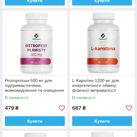
Купити
Купити
Розторопша 500 мг для
L-Карнітин 1200 мг для
підтримки печінки,
енергетичного обміну,
жовчовиділення та очищення
фізичної витривалості
організму, Medfuture Milk
Medfuture L-Carnitine Max
В наявності
В наявності
Thistle 60 капсул Доставка з
1200 mg, 60 таблеток
ЄС
Доставка з ЄС
479
687
₴
₴
Купити
Купити