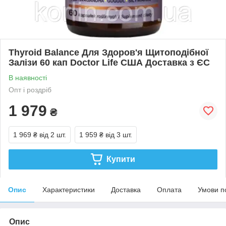
Thyroid Balance Для Здоров'я Щитоподібної
Залізи 60 кап Doctor Life США Доставка з ЄС
В наявності
Опт і роздріб
1 979
₴
1 969 ₴
від 2 шт.
1 959 ₴
від 3 шт.
Купити
Опис
Характеристики
Доставка
Оплата
Умови п
Опис