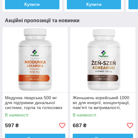
Купити
Купити
Акційні пропозиції та новинки
Медунка лікарська 500 мг
Женьшень корейський 1000
для підтримки дихальної
мг для енергії, концентрації,
системи, горла та голосових
пам'яті та витривалості,
зв'язок, Medfuture Pulmonaria
Medfuture Korean Ginseng
В наявності
В наявності
60 капсул Доставка з ЄС
120табл. Доставка з ЄС
597
687
₴
₴