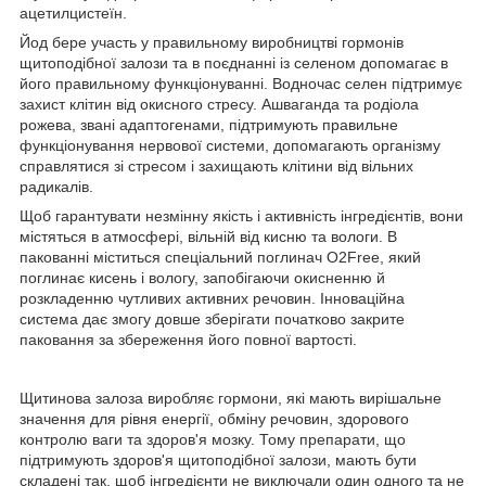
ацетилцистеїн.
Йод бере участь у правильному виробництві гормонів
щитоподібної залози та в поєднанні із селеном допомагає в
його правильному функціонуванні. Водночас селен підтримує
захист клітин від окисного стресу. Ашваганда та родіола
рожева, звані адаптогенами, підтримують правильне
функціонування нервової системи, допомагають організму
справлятися зі стресом і захищають клітини від вільних
радикалів.
Щоб гарантувати незмінну якість і активність інгредієнтів, вони
містяться в атмосфері, вільній від кисню та вологи. В
пакованні міститься спеціальний поглинач O2Free, який
поглинає кисень і вологу, запобігаючи окисненню й
розкладенню чутливих активних речовин. Інноваційна
система дає змогу довше зберігати початково закрите
паковання за збереження його повної вартості.
Щитинова залоза виробляє гормони, які мають вирішальне
значення для рівня енергії, обміну речовин, здорового
контролю ваги та здоров'я мозку. Тому препарати, що
підтримують здоров'я щитоподібної залози, мають бути
складені так, щоб інгредієнти не виключали один одного та не