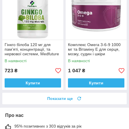
Гінкго білоба 120 мг для
Комплекс Омега 3-6-9 1000
пам'яті, концентрації, та
мг та Вітаміну E для серця,
нервової системи, Medfuture
мозку, судин і шкіри
Ginkgo Biloba Extract 120
Medfuture Omega 3-6-9, 200
В наявності
В наявності
таблеток Доставка з ЄС
капсул Доставка з ЄС
723
1 047
₴
₴
Купити
Купити
Показати ще
Про нас
95% позитивних з 303 відгуків за рік