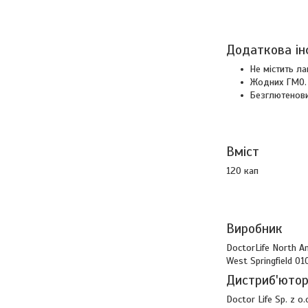
Додаткова ін
Не містить ла
Жодних ГМО.
Безглютенови
Вміст
120 кап
Виробник
DoctorLife North A
West Springfield 0
Дистриб'юто
Doctor Life Sp. z o.o