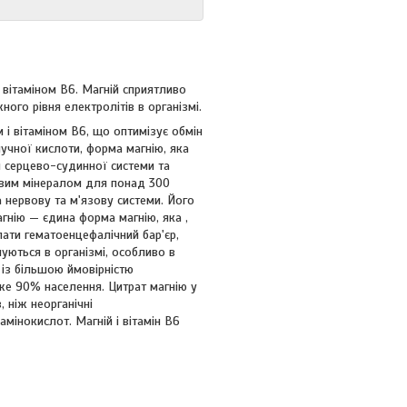
 вітаміном B6. Магній сприятливо
ого рівня електролітів в організмі.
 і вітаміном B6, що оптимізує обмін
лучної кислоти, форма магнію, яка
я серцево-судинної системи та
ивим мінералом для понад 300
а нервову та м'язову системи. Його
гнію — єдина форма магнію, яка ,
ати гематоенцефалічний бар'єр,
уються в організмі, особливо в
із більшою ймовірністю
йже 90% населення. Цитрат магнію у
, ніж неорганічні
мінокислот. Магній і вітамін B6