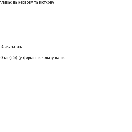
пливає на нервову та кісткову
т), желатин.
00 мг (5%) (у формі глюконату калію