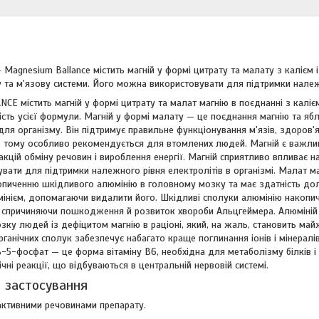
Magnesium Ballance містить магній у формі цитрату та малату з калієм і
 та м'язову системи. Його можна використовувати для підтримки належн
 містить магній у формі цитрату та малат магнію в поєднанні з калієм
ість усієї формули. Магній у формі малату — це поєднання магнію та яб
ля організму. Він підтримує правильне функціонування м'язів, здоров'
ї, тому особливо рекомендується для втомлених людей. Магній є важл
кцій обміну речовин і вироблення енергії. Магній сприятливо впливає н
ати для підтримки належного рівня електролітів в організмі. Малат ма
копиченню шкідливого алюмінію в головному мозку та має здатність дол
інієм, допомагаючи видалити його. Шкідливі сполуки алюмінію накопич
, спричиняючи пошкодження й розвиток хвороби Альцгеймера. Алюміній 
зку людей із дефіцитом магнію в раціоні, який, на жаль, становить ма
ганічних сполук забезпечує набагато краще поглинання іонів і мінералів
5-фосфат — це форма вітаміну B6, необхідна для метаболізму білків і а
ічні реакції, що відбуваються в центральній нервовій системі.
 застосування
активними речовинами препарату.