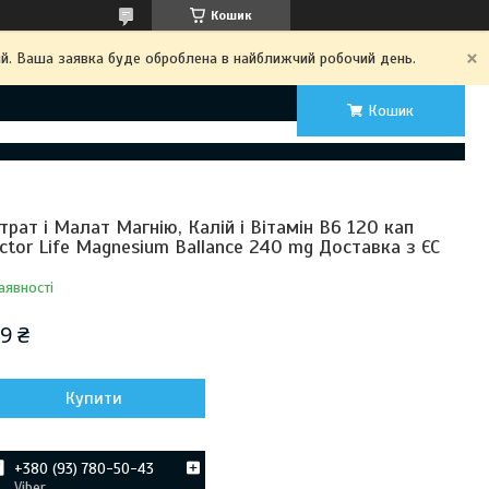
Кошик
ий. Ваша заявка буде оброблена в найближчий робочий день.
Кошик
трат і Малат Магнію, Калій і Вітамін B6 120 кап
ctor Life Magnesium Ballance 240 mg Доставка з ЄС
аявності
9 ₴
Купити
+380 (93) 780-50-43
Viber