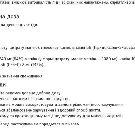
'язів, зміцнює витривалість під час фізичних навантажень, сприятливо в
на доза
 на день під час їди.
лату, цитрату магнію), глюконат калію, вітамін В6 (Піридоксаль-5-фосфа
 240 мг (64%) магнію (у формі цитрату, малат магнію — 1080 мг), калію 1
 B6 (P-5-P) 2 мг (143%).
е значення споживання.
ди
те рекомендовану добову дозу.
ється вагітним і жінкам, що годують.
вки не можна використовувати замість різноманітного харчування.
ся збалансоване харчування і здоровий спосіб життя.
сухому та прохолодному місці, недоступному для маленьких дітей.
Перед застосуванням порадьтеся з лікарем.