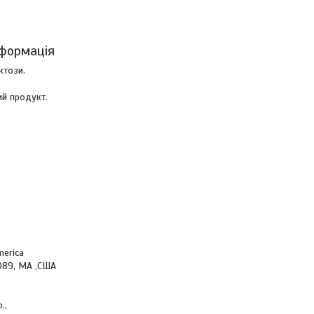
формація
ктози.
й продукт.
merica
1089, MA ,США
р
.,