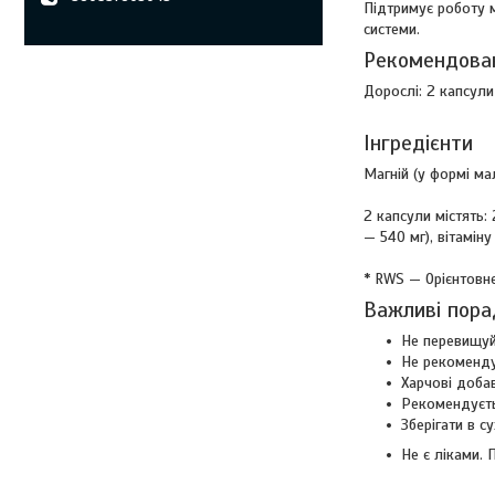
Підтримує роботу м
системи.
Рекомендова
Дорослі: 2 капсули
Інгредієнти
Магній (у формі ма
2 капсули містять:
— 540 мг), вітаміну
* RWS — Орієнтовн
Важливі пора
Не перевищуй
Не рекоменду
Харчові доба
Рекомендуєть
Зберігати в 
Не є ліками. 