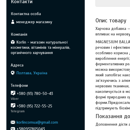
Контакти
Опис товару
менеджер магазину
Харчова добавка — 
впливає на нервову
MAGNESIUM BALLANCE
Korlin - магазин натуральної
косметики, вітамінів та мінералів,
речовин і ефективн
органічного харчування
особливо корисна д
вироблення енергі
ферментативних реа
можна використовув
Полтава, Україна
який запобігає на
зв'язуючись з алюм
нервових тканинах
накопичується в мо
+380 (93) 780-50-43
формі природних ор
Viber
форми.Піридоксаль-
+380 (95) 722-55-25
підтримують біохім
Telegram
Показання до
korlincomua@gmail.com
Доповнення дієти 
+380937805043