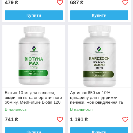
479
687
₴
₴
Купити
Купити
Біотин 10 мг для волосся,
Артишок 650 мг 10%
шкіри, нігтів та енергетичного
цинарину для підтримки
обміну, MedFuture Biotin 120
печінки, жовчовиділення та
таблеток Доставка з ЄС
травлення Medfuture
В наявності
В наявності
Artichoke 650 mg, 60 кап.
Доставка з ЄС
741
1 191
₴
₴
Купити
Купити