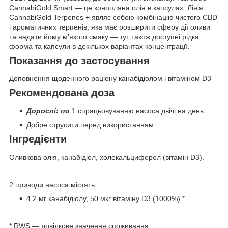
CannabiGold Smart — це конопляна олія в капсулах. Лінія
CannabiGold Terpenes + являє собою комбінацію чистого CBD
і ароматичних терпенів, яка має розширити сферу дії оливи
та надати йому м'якого смаку — тут також доступні рідка
форма та капсули в декількох варіантах концентрації.
Показання до застосування
Доповнення щоденного раціону канабідіолом і вітаміном D3
Рекомендована доза
Дорослі: по
1 спрацьовуванню насоса двічі на день.
Добре струсити перед використанням.
Інгредієнти
Оливкова олія, канабідіол, холекальциферол (вітамін D3).
2 приводи насоса містять:
4,2 мг канабідіолу, 50 мкг вітаміну D3 (1000%) *.
* RWS — довідкове значення споживання