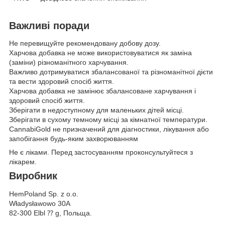
Важливі поради
Не перевищуйте рекомендовану добову дозу.
Харчова добавка не може використовуватися як заміна
(заміни) різноманітного харчування.
Важливо дотримуватися збалансованої та різноманітної дієти
та вести здоровий спосіб життя.
Харчова добавка не замінює збалансоване харчування і
здоровий спосіб життя.
Зберігати в недоступному для маленьких дітей місці.
Зберігати в сухому темному місці за кімнатної температури.
CannabiGold не призначений для діагностики, лікування або
запобігання будь-яким захворюванням
Не є ліками. Перед застосуванням проконсультуйтеся з
лікарем.
Виробник
HemPoland Sp. z o.o.
Władysławowo 30A
82-300 Elbl ⁇ g, Польща.