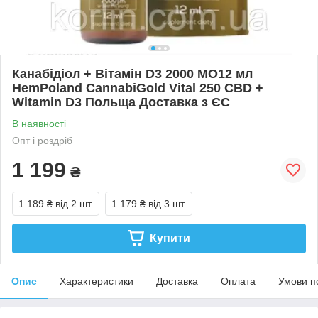
Канабідіол + Вітамін D3 2000 МО12 мл
HemPoland CannabiGold Vital 250 CBD +
Witamin D3 Польща Доставка з ЄС
В наявності
Опт і роздріб
1 199
₴
1 189 ₴
від 2 шт.
1 179 ₴
від 3 шт.
Купити
Опис
Характеристики
Доставка
Оплата
Умови п