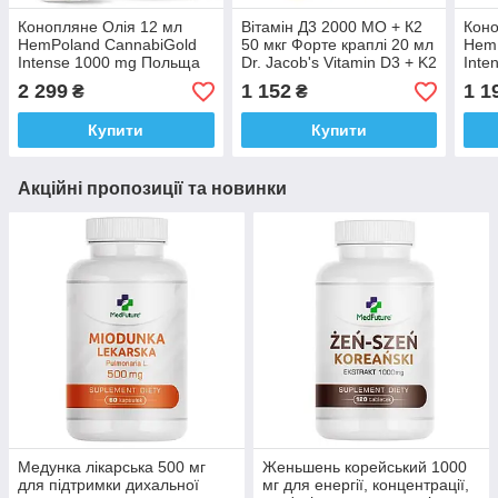
Конопляне Олія 12 мл
Вітамін Д3 2000 МО + К2
Коно
HemPoland CannabiGold
50 мкг Форте краплі 20 мл
HemP
Intense 1000 mg Польща
Dr. Jacob's Vitamin D3 + K2
Inte
Доставка з ЄС
Німеччина Доставка з ЄС
Дост
2 299
1 152
1 1
₴
₴
Купити
Купити
Акційні пропозиції та новинки
Медунка лікарська 500 мг
Женьшень корейський 1000
для підтримки дихальної
мг для енергії, концентрації,