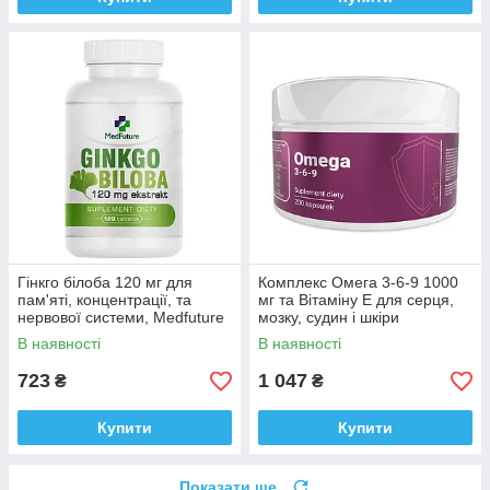
Гінкго білоба 120 мг для
Комплекс Омега 3-6-9 1000
пам'яті, концентрації, та
мг та Вітаміну E для серця,
нервової системи, Medfuture
мозку, судин і шкіри
Ginkgo Biloba Extract 120
Medfuture Omega 3-6-9, 200
В наявності
В наявності
таблеток Доставка з ЄС
капсул Доставка з ЄС
723
1 047
₴
₴
Купити
Купити
Показати ще