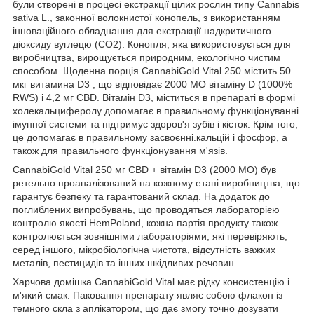
були створені в процесі екстракції цілих рослин типу Cannabis
sativa L., законної волокнистої конопель, з використанням
інноваційного обладнання для екстракції надкритичного
діоксиду вуглецю (CO2). Конопля, яка використовується для
виробництва, вирощується природним, екологічно чистим
способом. Щоденна порція CannabiGold Vital 250 містить 50
мкг витамина D3 , що відповідає 2000 МО вітаміну D (1000%
RWS) і 4,2 мг CBD. Вітамін D3, міститься в препараті в формі
холекальциферолу допомагає в правильному функціонуванні
імунної системи та підтримує здоров'я зубів і кісток. Крім того,
це допомагає в правильному засвоєнні.кальцій і фосфор, а
також для правильного функціонування м'язів.
CannabiGold Vital 250 мг CBD + вітамін D3 (2000 МО) був
ретельно проаналізований на кожному етапі виробництва, що
гарантує безпеку та гарантований склад. На додаток до
поглиблених випробувань, що проводяться лабораторією
контролю якості HemPoland, кожна партія продукту також
контролюється зовнішніми лабораторіями, які перевіряють,
серед іншого, мікробіологічна чистота, відсутність важких
металів, пестицидів та інших шкідливих речовин.
Харчова домішка CannabiGold Vital має рідку консистенцію і
м'який смак. Паковання препарату являє собою флакон із
темного скла з аплікатором, що дає змогу точно дозувати