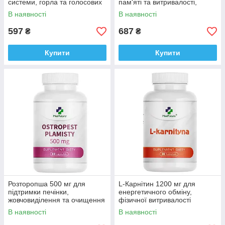
системи, горла та голосових
пам'яті та витривалості,
зв'язок, Medfuture Pulmonaria
Medfuture Korean Ginseng
В наявності
В наявності
60 капсул Доставка з ЄС
120табл. Доставка з ЄС
597
687
₴
₴
Купити
Купити
Розторопша 500 мг для
L-Карнітин 1200 мг для
підтримки печінки,
енергетичного обміну,
жовчовиділення та очищення
фізичної витривалості
організму, Medfuture Milk
Medfuture L-Carnitine Max
В наявності
В наявності
Thistle 60 капсул Доставка з
1200 mg, 60 таблеток
ЄС
Доставка з ЄС