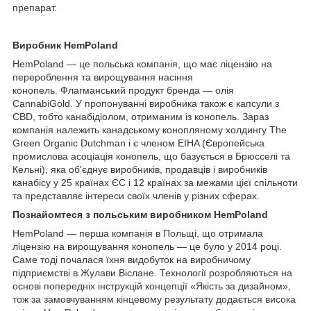
препарат.
Виробник HemPoland
HemPoland — це польська компанія, що має ліцензію на
перероблення та вирощування насіння
конопель. Флагманський продукт бренда — олія
CannabiGold. У пропонуванні виробника також є капсули з
CBD, тобто канабідіолом, отриманим із конопель. Зараз
компанія належить канадському конопляному холдингу The
Green Organic Dutchman і є членом EIHA (Європейська
промислова асоціація конопель, що базується в Брюсселі та
Кельні), яка об'єднує виробників, продавців і виробників
канабісу у 25 країнах ЄС і 12 країнах за межами цієї спільноти
та представляє інтереси своїх членів у різних сферах.
Познайомтеся з польським виробником HemPoland
HemPoland — перша компанія в Польщі, що отримала
ліцензію на вирощування конопель — це було у 2014 році.
Саме тоді почалася їхня видобуток на виробничому
підприємстві в Жулави Віслане. Технології розробляються на
основі попередніх інструкцій концепції «Якість за дизайном»,
тож за замовчуванням кінцевому результату додається висока