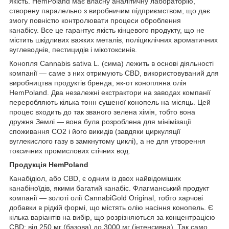
якість. HemPoland має власну аналітичну лабораторію,
створену паралельно з виробничим підприємством, що дає
змогу повністю контролювати процеси оброблення
канабісу. Все це гарантує якість кінцевого продукту, що не
містить шкідливих важких металів, поліциклічних ароматичних
вуглеводнів, пестицидів і мікотоксинів.
Конопля Cannabis sativa L. (сима) лежить в основі діяльності
компанії — саме з них отримують CBD, використовуваний для
виробництва продуктів бренда, як-от конопляна олія
HemPoland. Два незалежні екстрактори на заводах компанії
переробляють кілька тонн сушеної конопель на місяць. Цей
процес входить до так званого зелена хімія, тобто вона
дружня Землі — вона була розроблена для мінімізації
споживання СО2 і його викидів (завдяки циркуляції
вуглекислого газу в замкнутому циклі), а не для утворення
токсичних промислових стічних вод.
Продукція HemPoland
Канабідіол, або CBD, є одним із двох найвідоміших
канабіноїдів, якими багатий канабіс. Флагманський продукт
компанії — золоті олії CannabiGold Original, тобто харчові
добавки в рідкій формі, що містять олію насіння конопель. Є
кілька варіантів на вибір, що розрізняються за концентрацією
CBD: від 250 мг (базова) до 3000 мг (інтенсивна). Так само