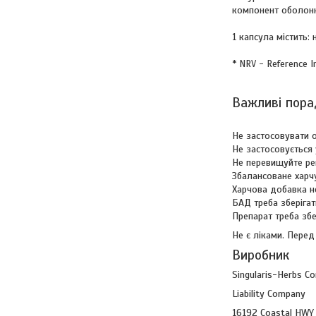
компонент оболонк
1 капсула містить:
* NRV - Reference I
Важливі пора
Не застосовувати о
Не застосовується 
Не перевищуйте р
Збалансоване харч
Харчова добавка не
БАД треба зберігат
Препарат треба збе
Не є ліками. Перед
Виробник
Singularis-Herbs Co
Liability Company
16192 Coastal HWY