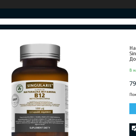
На
Si
До
В н
79
Пок