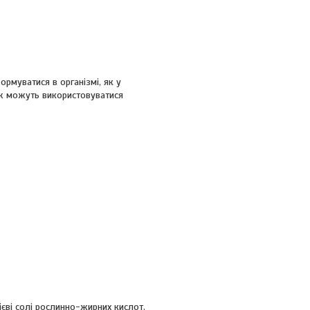
рмуватися в організмі, як у
ож можуть використовуватися
ієві солі рослинно-жирних кислот,