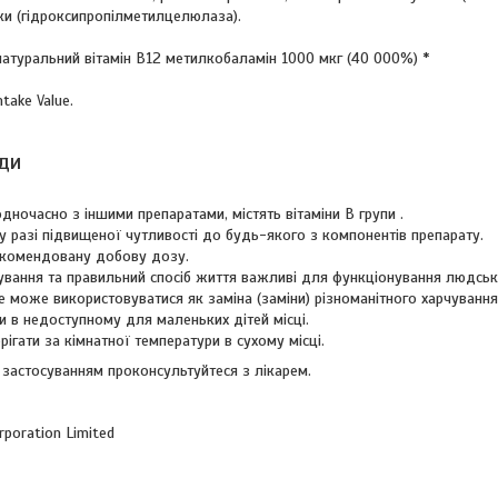
и (гідроксипропілметилцелюлаза).
 натуральний вітамін B12 метилкобаламін 1000 мкг (40 000%) *
ntake Value.
ди
дночасно з іншими препаратами, містять вітаміни В групи .
у разі підвищеної чутливості до будь-якого з компонентів препарату.
екомендовану добову дозу.
ування та правильний спосіб життя важливі для функціонування людськ
 може використовуватися як заміна (заміни) різноманітного харчування
и в недоступному для маленьких дітей місці.
рігати за кімнатної температури в сухому місці.
 застосуванням проконсультуйтеся з лікарем.
rporation Limited