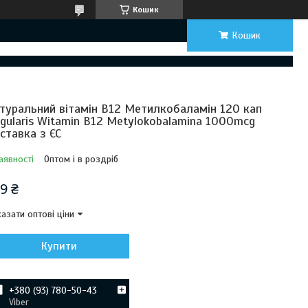
Кошик
Кошик
туральний вітамін B12 Метилкобаламін 120 кап
ngularis Witamin B12 Metylokobalamina 1000mcg
ставка з ЄС
аявності
Оптом і в роздріб
9 ₴
азати оптові ціни
Купити
+380 (93) 780-50-43
Viber