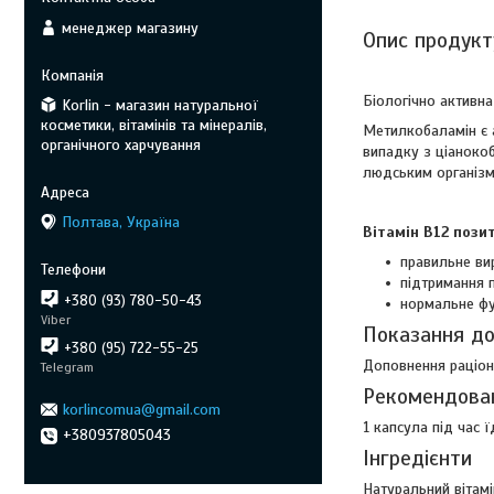
менеджер магазину
Опис продукт
Біологічно активна
Korlin - магазин натуральної
косметики, вітамінів та мінералів,
Метилкобаламін є 
органічного харчування
випадку з ціаноко
людським організмо
Полтава, Україна
Вітамін В12 пози
правильне ви
підтримання 
+380 (93) 780-50-43
нормальне фу
Viber
Показання до
+380 (95) 722-55-25
Доповнення раціон
Telegram
Рекомендова
korlincomua@gmail.com
1 капсула під час ї
+380937805043
Інгредієнти
Натуральний вітамі