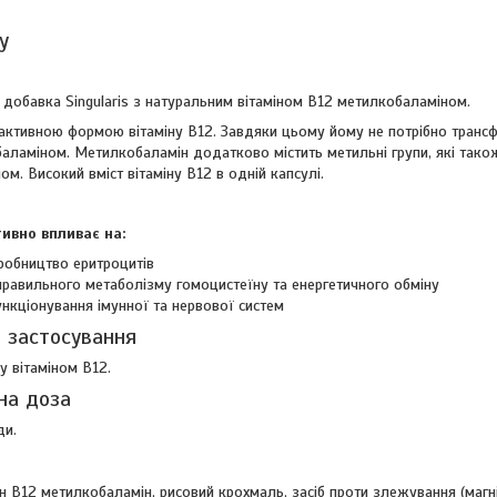
у
 добавка Singularis з натуральним вітаміном В12 метилкобаламіном.
активною формою вітаміну B12. Завдяки цьому йому не потрібно трансфо
баламіном. Метилкобаламін додатково містить метильні групи, які так
м. Високий вміст вітаміну B12 в одній капсулі.
тивно впливає на:
робництво еритроцитів
правильного метаболізму гомоцистеїну та енергетичного обміну
нкціонування імунної та нервової систем
 застосування
у вітаміном В12.
на доза
ди.
н B12 метилкобаламін, рисовий крохмаль, засіб проти злежування (магн