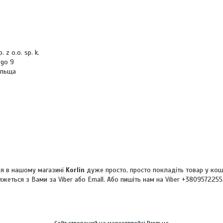
р
 z o.o. sp. k.
ego 9
ольща
я в нашому магазині
Korlin
дуже просто, просто покладіть товар у кош
жеться з Вами за Viber або Emall. Або пишіть нам на Viber +380957225