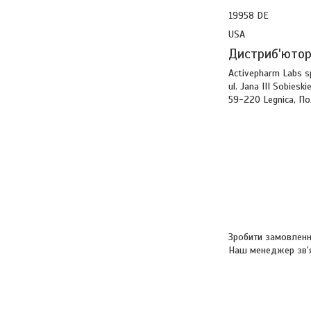
19958 DE
USA
Дистриб'юто
Activepharm Labs sp.
ul. Jana III Sobieski
59-220 Legnica, П
Зробити замовленн
Наш менеджер зв'я