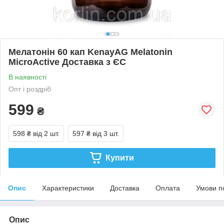
Мелатонін 60 кап KenayAG Melatonin
MicroActive Доставка з ЄС
В наявності
Опт і роздріб
599
₴
598 ₴
від 2 шт.
597 ₴
від 3 шт.
Купити
Опис
Характеристики
Доставка
Оплата
Умови п
Опис