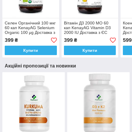
Селен Органічний 100 мкг
Вітамін Д3 2000 МО 60
Коен
60 кап KenayAG Selenium
кап KenayAG Vitamin D3
Ken
Organic 100 μg Доставка з
2000 IU Доставка з ЄС
Дост
ЄС
399
399
599
₴
₴
Купити
Купити
Акційні пропозиції та новинки