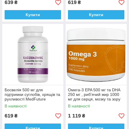
639
619
₴
₴
Купити
Купити
Босвелія 500 мг для
Омега-3 EPA 500 мг та DHA
підтримки суглобів, хрящів та
250 мг , риб'ячий жир 1000
рухливості MedFuture
мг для серця, мозку та зору
Boswellia serrata 60 капсул
Medfuture Omega 3 1000mg
В наявності
В наявності
Доставка з ЄС
200 капсул Доставка з ЄС
619
1 119
₴
₴
Купити
Купити