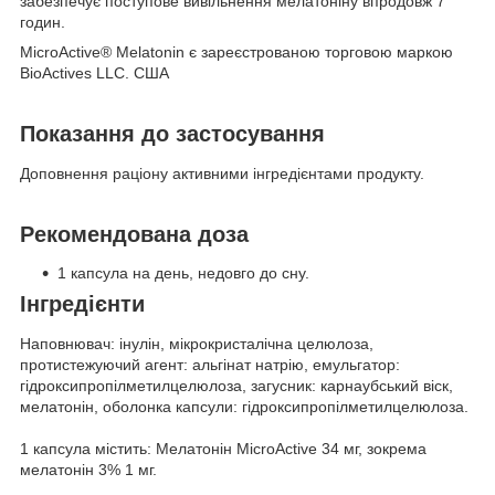
забезпечує поступове вивільнення мелатоніну впродовж 7
годин.
MicroActive® Melatonin
є
зареєстрованою торговою маркою
BioActives LLC. США
Показання до застосування
Доповнення раціону активними інгредієнтами продукту.
Рекомендована доза
1 капсула на день, недовго до сну.
Інгредієнти
Наповнювач: інулін, мікрокристалічна целюлоза,
протистежуючий агент: альгінат натрію, емульгатор:
гідроксипропілметилцелюлоза, загусник: карнаубський віск,
мелатонін, оболонка капсули: гідроксипропілметилцелюлоза.
1 капсула містить: Мелатонін MicroActive 34 мг, зокрема
мелатонін 3% 1 мг.