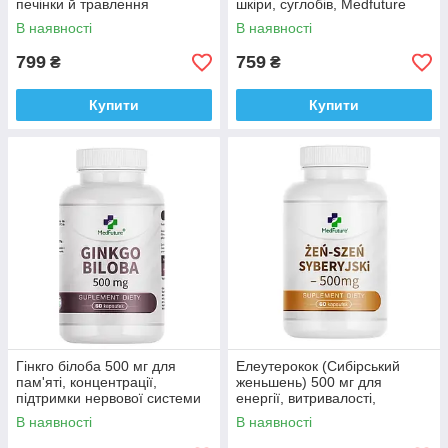
печінки й травлення
шкіри, суглобів, Medfuture
MedFuture Turmeric 120
Active Marine Collagen 60
В наявності
В наявності
таблеток Доставка з ЄС
капсул Доставка з ЄС
799
759
₴
₴
Купити
Купити
Гінкго білоба 500 мг для
Елеутерокок (Сибірський
пам'яті, концентрації,
женьшень) 500 мг для
підтримки нервової системи
енергії, витривалості,
Medfuture Ginkgo Biloba 500
підтримки імунітету
В наявності
В наявності
mg, 60 капсул Доставка з ЄС
MedFuture 60 капсул
Доставка з ЄС