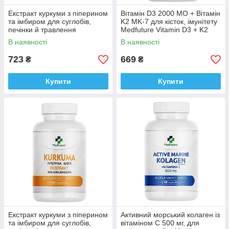
Екстракт куркуми з піперином
Вітамін D3 2000 МО + Вітамін
та імбиром для суглобів,
K2 MK-7 для кісток, імунітету
печінки й травлення
Medfuture Vitamin D3 + K2
MedFuture Turmeric 60
Max Formula 120 капсул
В наявності
В наявності
таблеток Доставка з ЄС
Доставка з ЄС
723
669
₴
₴
Купити
Купити
Екстракт куркуми з піперином
Активний морський колаген із
та імбиром для суглобів,
вітаміном C 500 мг, для