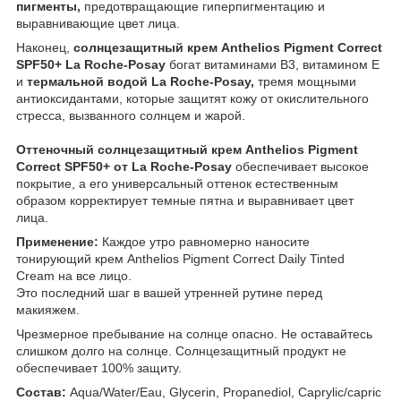
пигменты,
предотвращающие гиперпигментацию и
выравнивающие цвет лица.
Наконец,
солнцезащитный крем Anthelios Pigment Correct
SPF50+ La Roche-Posay
богат витаминами B3, витамином E
и
термальной водой La Roche-Posay,
тремя мощными
антиоксидантами, которые защитят кожу от окислительного
стресса, вызванного солнцем и жарой.
Оттеночный солнцезащитный крем Anthelios Pigment
Correct SPF50+ от La Roche-Posay
обеспечивает высокое
покрытие, а его универсальный оттенок естественным
образом корректирует темные пятна и выравнивает цвет
лица.
Применение:
Каждое утро равномерно наносите
тонирующий крем Anthelios Pigment Correct Daily Tinted
Cream на все лицо.
Это последний шаг в вашей утренней рутине перед
макияжем.
Чрезмерное пребывание на солнце опасно. Не оставайтесь
слишком долго на солнце. Солнцезащитный продукт не
обеспечивает 100% защиту.
Состав:
Aqua/Water/Eau, Glycerin, Propanediol, Caprylic/capric