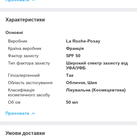
Характеристики
Основні
Виробник
La Roche-Posay
Країна виробник
Франція
Фактор захисту
SPF 50
Тип фактора захисту
Широкий спектр захисту від
УФА/УФБ
Гіпоалергенний
Так
Область застосування
Обличчя, Шия
Класифікація
Лікувальна (Космецевтика)
косметичного засобу
Об`єм
50 мл
Приховати
Умови доставки