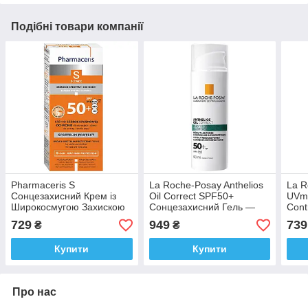
Подібні товари компанії
Pharmaceris S
La Roche-Posay Anthelios
La R
Сонцезахисний Крем із
Oil Correct SPF50+
UVmu
Широкосмугою Захискою
Сонцезахисний Гель —
Cont
SPF50+ 50 мл Польща
Крем для жирної та
Сон
729
949
739
₴
₴
Доставка з ЄС
схильної до акне шкіри
Ульт
Мат
Купити
Купити
Про нас