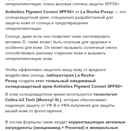
гиперпигментации, очень высокая степень защиты SPF50+
Anthelios Pigment Correct SPF50+
от
La Roche-Posay
— это
солнцезащитный крем, специально разработанный для
защиты кожи от солнца и предотвращения
гиперпигментации.
Солнце, даже если оно позволяет коже синтезировать
витамин D, также может быть опасным для здоровья и
особенно для кожи. Он может вызывать солнечные ожоги,
способствовать раннему старению кожи и вызывать
гиперпигментацию кожи.
Чтобы эффективно защитить вашу кожу от вредного
воздействия солнца,
лаборатория La Roche-
Posay
создала
этот тональный ежедневный
солнцезащитный крем Anthelios Pigment Correct SPF50+
.
В этом солнцезащитном креме используется
технология
Cellox-b3 Tech (Meroxyl XL)
, которая обеспечивает
надежную защиту от УФ-В и УФА-излучения для защиты
вашей кожи от фотостарения.
В состав формулы также входят
корректирующие активные
ингредиенты (ниацинамид + Procerad) и минеральные