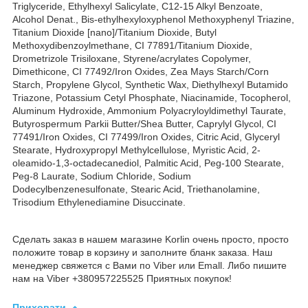
Triglyceride, Ethylhexyl Salicylate, C12-15 Alkyl Benzoate,
Alcohol Denat., Bis-ethylhexyloxyphenol Methoxyphenyl Triazine,
Titanium Dioxide [nano]/Titanium Dioxide, Butyl
Methoxydibenzoylmethane, CI 77891/Titanium Dioxide,
Drometrizole Trisiloxane, Styrene/acrylates Copolymer,
Dimethicone, CI 77492/Iron Oxides, Zea Mays Starch/Corn
Starch, Propylene Glycol, Synthetic Wax, Diethylhexyl Butamido
Triazone, Potassium Cetyl Phosphate, Niacinamide, Tocopherol,
Aluminum Hydroxide, Ammonium Polyacryloyldimethyl Taurate,
Butyrospermum Parkii Butter/Shea Butter, Caprylyl Glycol, CI
77491/Iron Oxides, CI 77499/Iron Oxides, Citric Acid, Glyceryl
Stearate, Hydroxypropyl Methylcellulose, Myristic Acid, 2-
oleamido-1,3-octadecanediol, Palmitic Acid, Peg-100 Stearate,
Peg-8 Laurate, Sodium Chloride, Sodium
Dodecylbenzenesulfonate, Stearic Acid, Triethanolamine,
Trisodium Ethylenediamine Disuccinate.
Сделать заказ в нашем магазине Korlin очень просто, просто
положите товар в корзину и заполните бланк заказа. Наш
менеджер свяжется с Вами по Viber или Emall. Либо пишите
нам на Viber +380957225525 Приятных покупок!
Приховати