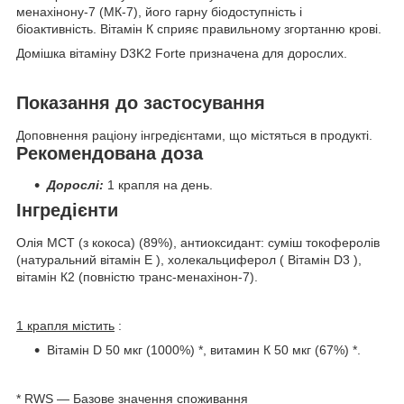
менахінону-7 (МК-7), його гарну біодоступність і
біоактивність. Вітамін К сприяє правильному згортанню крові.
Домішка вітаміну D3K2 Forte призначена для дорослих.
Показання до застосування
Доповнення раціону інгредієнтами, що містяться в продукті.
Рекомендована доза
Дорослі:
1 крапля на день.
Інгредієнти
Олія МСТ (з кокоса) (89%), антиоксидант: суміш токоферолів
(натуральний вітамін Е ), холекальциферол ( Вітамін D3 ),
вітамін К2 (повністю транс-менахінон-7).
1 крапля містить
:
Вітамін D 50 мкг (1000%) *, витамин К 50 мкг (67%) *.
* RWS — Базове значення споживання