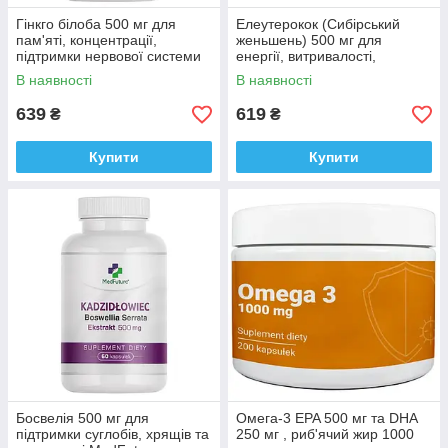
Гінкго білоба 500 мг для
Елеутерокок (Сибірський
пам'яті, концентрації,
женьшень) 500 мг для
підтримки нервової системи
енергії, витривалості,
Medfuture Ginkgo Biloba 500
підтримки імунітету
В наявності
В наявності
mg, 60 капсул Доставка з ЄС
MedFuture 60 капсул
Доставка з ЄС
639
619
₴
₴
Купити
Купити
Босвелія 500 мг для
Омега-3 EPA 500 мг та DHA
підтримки суглобів, хрящів та
250 мг , риб'ячий жир 1000