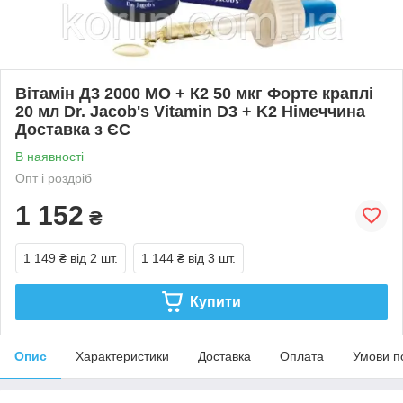
Вітамін Д3 2000 МО + К2 50 мкг Форте краплі
20 мл Dr. Jacob's Vitamin D3 + K2 Німеччина
Доставка з ЄС
В наявності
Опт і роздріб
1 152
₴
1 149 ₴
від 2 шт.
1 144 ₴
від 3 шт.
Купити
Опис
Характеристики
Доставка
Оплата
Умови п