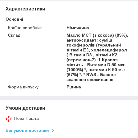
Характеристики
Основні
Країна виробник
Німеччина
Склад
Масло МСТ (з кокоса) (89%),
антиоксидант: суміш
токоферолів (туральний
вітамін Е ), холелециферол
( Вітамін D3 , вітамін К2
(перемінон-7). 1 Крапля
містить : Витамин D 50 мкг
(1000%) *, витамин К 50 мкг
(67%) *. * RWS - Базове
значення споживання
Форма випуску
Рідина
Умови доставки
Нова Пошта
Всі умови доставки