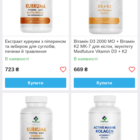
Екстракт куркуми з піперином
Вітамін D3 2000 МО + Вітамін
та імбиром для суглобів,
K2 MK-7 для кісток, імунітету
печінки й травлення
Medfuture Vitamin D3 + K2
MedFuture Turmeric 60
Max Formula 120 капсул
В наявності
В наявності
таблеток Доставка з ЄС
Доставка з ЄС
723
669
₴
₴
Купити
Купити