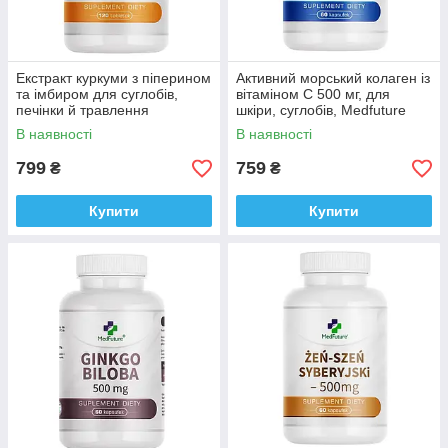
Екстракт куркуми з піперином
Активний морський колаген із
та імбиром для суглобів,
вітаміном C 500 мг, для
печінки й травлення
шкіри, суглобів, Medfuture
MedFuture Turmeric 120
Active Marine Collagen 60
В наявності
В наявності
таблеток Доставка з ЄС
капсул Доставка з ЄС
799
759
₴
₴
Купити
Купити