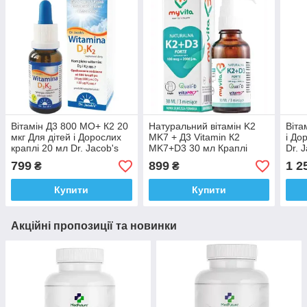
Вітамін Д3 800 МО+ К2 20
Натуральний вітамін K2
Віта
мкг Для дітей і Дорослих
MK7 + Д3 Vitamin К2
і До
краплі 20 мл Dr. Jacob's
MK7+D3 30 мл Краплі
Dr. 
Vitamin D3 + K2 Німеччина
MyVita Польща Доставка з
Німе
799
899
1 2
₴
₴
ЄС
Купити
Купити
Акційні пропозиції та новинки