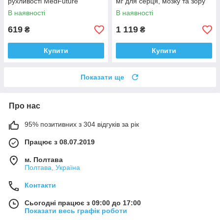
рухливості MedFuture
мг для серця, мозку та зору
Boswellia serrata 60 капсул
Medfuture Omega 3 1000mg
В наявності
В наявності
Доставка з ЄС
200 капсул Доставка з ЄС
619
1 119
₴
₴
Купити
Купити
Показати ще
Про нас
95% позитивних з 304 відгуків за рік
Працює з 08.07.2019
м. Полтава
Полтава, Україна
Контакти
Сьогодні працює з 09:00 до 17:00
Показати весь графік роботи