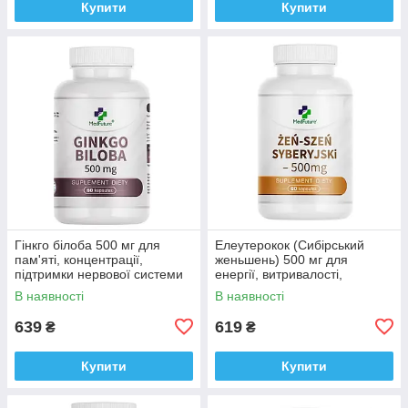
Купити
Купити
Гінкго білоба 500 мг для
Елеутерокок (Сибірський
пам'яті, концентрації,
женьшень) 500 мг для
підтримки нервової системи
енергії, витривалості,
Medfuture Ginkgo Biloba 500
підтримки імунітету
В наявності
В наявності
mg, 60 капсул Доставка з ЄС
MedFuture 60 капсул
Доставка з ЄС
639
619
₴
₴
Купити
Купити