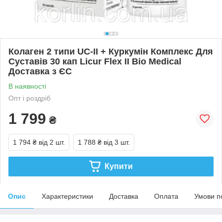
Колаген 2 типи UC-II + Куркумін Комплекс Для
Суставів 30 кап Licur Flex II Bio Medical
Доставка з ЄС
В наявності
Опт і роздріб
1 799
₴
1 794 ₴
від 2 шт.
1 788 ₴
від 3 шт.
Купити
Опис
Характеристики
Доставка
Оплата
Умови п