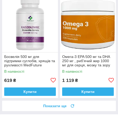
Босвелія 500 мг для
Омега-3 EPA 500 мг та DHA
підтримки суглобів, хрящів та
250 мг , риб'ячий жир 1000
рухливості MedFuture
мг для серця, мозку та зору
Boswellia serrata 60 капсул
Medfuture Omega 3 1000mg
В наявності
В наявності
Доставка з ЄС
200 капсул Доставка з ЄС
619
1 119
₴
₴
Купити
Купити
Показати ще