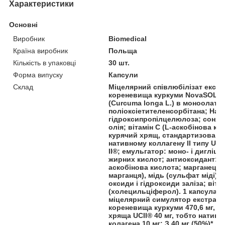
Характеристики
Основні
Виробник
Biomedical
Країна виробник
Польща
Кількість в упаковці
30 шт.
Форма випуску
Капсули
Склад
Міцелярний співлюбілізат екстр
кореневища куркуми NovaSOL®
(Curcuma longa L.) в моноолаті
поліоксіетителенсорбітана; На
гідроксипропілцелюлоза; соня
олія; вітамін С (L-аскобінова ки
курячий хрящ, стандартизовани
нативному коллагену II типу UC-
II®; емульгатор: моно- і дигліц
жирних кислот; антиоксидант:
аскобінова кислота; марганець
марганця), мідь (сульфат міді), 
оксиди і гідроксиди заліза; віта
(холецильціферол). 1 капсула м
міцелярний симулятор екстракт
кореневища куркуми 470,6 мг, к
хряща UCII® 40 мг, тобто нативн
колагена 10 мг; З 40 мг (50%)*, 