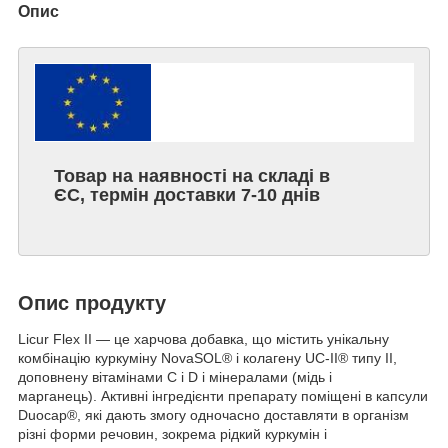
Опис
Товар на наявності на складі в
ЄС, термін доставки 7-10 днів
Опис продукту
Licur Flex II — це харчова добавка, що містить унікальну
комбінацію куркуміну NovaSOL® і колагену UC-II® типу II,
доповнену вітамінами C і D і мінералами (мідь і
марганець). Активні інгредієнти препарату поміщені в капсули
Duocap®, які дають змогу одночасно доставляти в організм
різні форми речовин, зокрема рідкий куркумін і