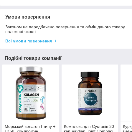
Умови повернення
Законом не передбачено повернення та обмін даного товару
належної якості
Всі умови повернення
Подібні товари компанії
Морський колаген I типу +
Комплекс для Суставів 30
Курк
UC-II, хондроїтин,
кап Viridian Joint Complex
Легк