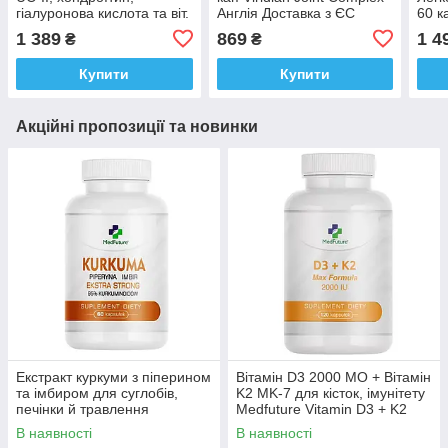
гіалуронова кислота та віт.
Англія Доставка з ЄС
60 к
C для суглобів і краси
Bio 
1 389
869
1 4
₴
₴
MyVita Silver 200г.
Доставка з ЄС
Купити
Купити
Акційні пропозиції та новинки
Екстракт куркуми з піперином
Вітамін D3 2000 МО + Вітамін
та імбиром для суглобів,
K2 MK-7 для кісток, імунітету
печінки й травлення
Medfuture Vitamin D3 + K2
MedFuture Turmeric 60
Max Formula 120 капсул
В наявності
В наявності
таблеток Доставка з ЄС
Доставка з ЄС