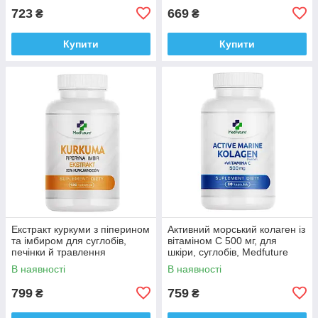
723
669
₴
₴
Купити
Купити
Екстракт куркуми з піперином
Активний морський колаген із
та імбиром для суглобів,
вітаміном C 500 мг, для
печінки й травлення
шкіри, суглобів, Medfuture
MedFuture Turmeric 120
Active Marine Collagen 60
В наявності
В наявності
таблеток Доставка з ЄС
капсул Доставка з ЄС
799
759
₴
₴