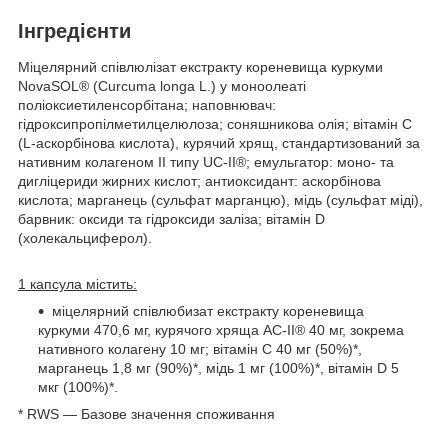
Інгредієнти
Міцелярний співлюлізат екстракту кореневища куркуми
NovaSOL® (Curcuma longa L.) у моноолеаті
поліоксиетиленсорбітана; наповнювач:
гідроксипропілметилцелюлоза; соняшникова олія; вітамін С
(L-аскорбінова кислота), курячий хрящ, стандартизований за
нативним колагеном II типу UC-II®; емульгатор: моно- та
дигліцериди жирних кислот; антиоксидант: аскорбінова
кислота; марганець (сульфат марганцю), мідь (сульфат міді),
барвник: оксиди та гідроксиди заліза; вітамін D
(холекальциферол).
1 капсула містить:
міцелярний співлюбизат екстракту кореневища
куркуми 470,6 мг, курячого хряща AC-II® 40 мг, зокрема
нативного колагену 10 мг; вітамін С 40 мг (50%)*,
марганець 1,8 мг (90%)*, мідь 1 мг (100%)*, вітамін D 5
мкг (100%)*.
* RWS — Базове значення споживання