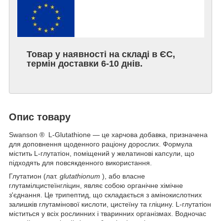
Товар у наявності на складі в ЄС,
термін доставки 6-10 днів.
Опис товару
Swanson
®
L-Glutathione — це харчова добавка, призначена
для доповнення щоденного раціону дорослих. Формула
містить L-глутатіон, поміщений у желатинові капсули, що
підходять для повсякденного використання.
Глутатион (лат.
glutathionum
), або власне
глутамілцистеїнгліцин, являє собою органічне хімічне
з'єднання. Це трипептид, що складається з амінокислотних
залишків глутамінової кислоти, цистеїну та гліцину. L-глутатіон
міститься у всіх рослинних і тваринних організмах. Водночас