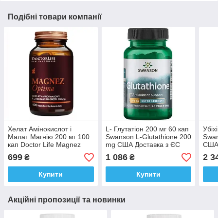
Подібні товари компанії
Хелат Амінокислот і
L- Глутатіон 200 мг 60 кап
Убіх
Малат Магнію 200 мг 100
Swanson L-Glutathione 200
Swan
кап Doctor Life Magnez
mg США Доставка з ЄС
США 
Optima США Доставка з
699
1 086
2 3
₴
₴
ЄС
Купити
Купити
Акційні пропозиції та новинки