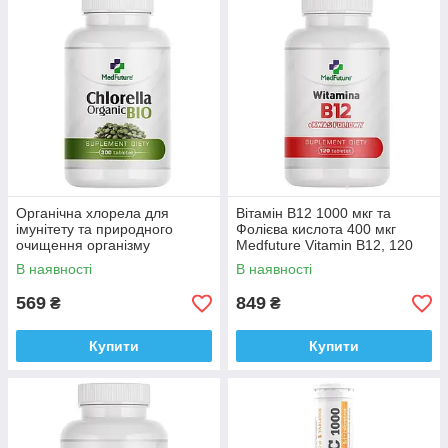
Органічна хлорела для
Вітамін B12 1000 мкг та
імунітету та природного
Фолієва кислота 400 мкг
очищення організму
Medfuture Vitamin B12, 120
Medfuture Chlorella Organic,
таблеток Доставка з ЄС
В наявності
В наявності
300 таблеток Доставка з ЄС
569
849
₴
₴
Купити
Купити