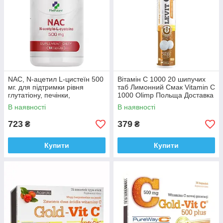
NAC, N-ацетил L-цистеїн 500
Вітамін C 1000 20 шипучих
мг. для підтримки рівня
таб Лимонний Смак Vitamin C
глутатіону, печінки,
1000 Olimp Польща Доставка
MedFuture 60 капсул
з ЄС
В наявності
В наявності
Доставка з ЄС
723
379
₴
₴
Купити
Купити