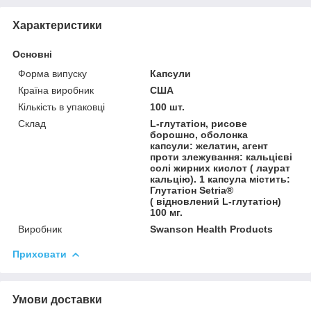
Характеристики
Основні
Форма випуску
Капсули
Країна виробник
США
Кількість в упаковці
100 шт.
Склад
L-глутатіон, рисове
борошно, оболонка
капсули: желатин, агент
проти злежування: кальцієві
солі жирних кислот ( лаурат
кальцію). 1 капсула містить:
Глутатіон Setria®
( відновлений L-глутатіон)
100 мг.
Виробник
Swanson Health Products
Приховати
Умови доставки