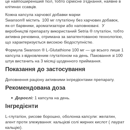
це найпоширеніший тіол, тобто сірмісне з'єднання, наявне в
клітинах ссавців.
Кожна капсула харчової добавки марки
Swanson®
містить
100 мг глутатіону без харчових добавок,
як-от барвники, ароматизатори або наповнювачі. У
виробництві препарату використаний Setria
® глутатіон, тобто
активна речовина, отримана за запатентованою технологією,
що характеризується високою біодоступністю.
Формула Swanson
®
L-Glutathione 100 мг — це всього лише 1
капсула з відновленим глутатіоном на день. Паковання зі 100
штук вистачить на 3 місяці щоденного приймання.
Показання до застосування
Доповнення раціону активними інгредієнтами препарату.
Рекомендована доза
Дорослі:
1 капсула на день.
Інгредієнти
L-глутатіон, рисове борошно, оболонка капсули: желатин,
агент проти злежування: кальцієві солі жирних кислот ( лаурат
кальцію).