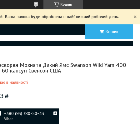
Кошик
ий. Ваша заявка буде оброблена в найближчий робочий день.
Кошик
оскорея Мохната Дикий Ямс Swanson Wild Yam 400
. 60 капсул Свенсон США
ає в наявності
3 ₴
+380 (93) 780-50-43
Viber