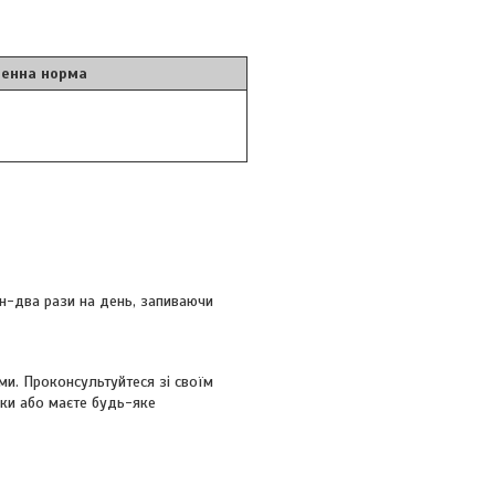
енна норма
н-два рази на день, запиваючи
ми. Проконсультуйтеся зі своїм
іки або маєте будь-яке