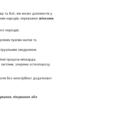
ці та Азії, він може допомогти у
інних народів, переважно
жінками
,
го періодів;
деяких пухлин матки та
нструальним синдромом;
ічні процеси міокарда;
ї системи, зокрема остеопорозу.
ієнти без непотрібної додаткової
ування, лікування або