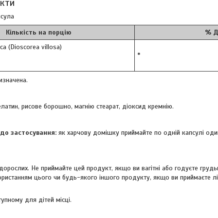
акти
псула
Кількість на порцію
% Д
а (Dioscorea villosa)
*
изначена.
желатин, рисове борошно, магнію стеарат, діоксид кремнію.
до застосування:
як харчову домішку приймайте по одній капсулі оди
дорослих. Не приймайте цей продукт, якщо ви вагітні або годуєте грудь
ористанням цього чи будь-якого іншого продукту, якщо ви приймаєте л
тупному для дітей місці.