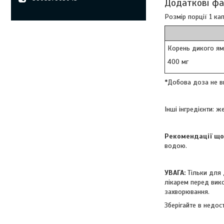
Додаткові ф
Розмір порції 1 ка
Корень дикого ямс
400 мг
*Добова доза не в
Інші інгредієнти: 
Рекомендації що
водою.
УВАГА:
Тільки для 
лікарем перед вик
захворювання.
Зберігайте в недос