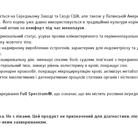
ється на Середньому Заході та Сході США, але також у Латинській Амери
. Його корінь уже давно використовується в традиційних культури кор
вний вплив на
комфорт під час менопаузи
.
рмональний статус, усуває прояви клімактеричного та періменопауально
ку жовтого тіла;
надмірному виробленню естрогенів, характерних для ендометріозу та 
;
зширювальну дію, зменшує спазми, болі, судоми, пов'язані з передме
теріальний тиск, знижує рівень холестерину в крові, покращує сон;
ронарне кровообіг, покращує мікроциркуляцію крові, активізує метабол
ток інволютивних і дегенеративних процесів статевих органів і кістково
аркування
Full Spectrum®,
що означає, що він містить рослинні інгред
ка. Не є ліками. Цей продукт не призначений для діагностики, лік
ь-яким захворюванням.