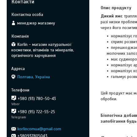
Контакти
Опис продукту
Дикий ямс
трапля
разі низки проблем
менеджер магазину
через його позити
нормалізує го
сприяє розвит
Korlin - магазин натуральної
перешкоджає 
косметики, вітамінів та мінералів,
молочних залоз
органічного харчування
має судиноро
нормалізує ар
нормалізує ко
гальмує розви
Полтава, Україна
Цей продукт має м
обробки.
+380 (93) 780-50-43
Viber
+380 (95) 722-55-25
Біологічна добав
Telegram
запобігання буд
korlincomua@gmail.com
+380937805043