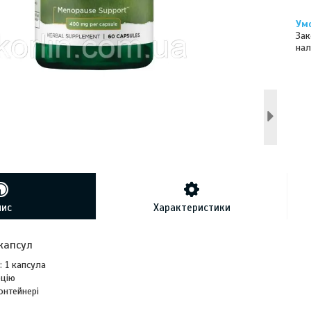
Зак
нал
пис
Характеристики
капсул
: 1 капсула
рцію
онтейнері