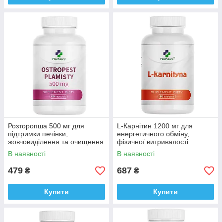
Розторопша 500 мг для
L-Карнітин 1200 мг для
підтримки печінки,
енергетичного обміну,
жовчовиділення та очищення
фізичної витривалості
організму, Medfuture Milk
Medfuture L-Carnitine Max
В наявності
В наявності
Thistle 60 капсул Доставка з
1200 mg, 60 таблеток
ЄС
Доставка з ЄС
479
687
₴
₴
Купити
Купити