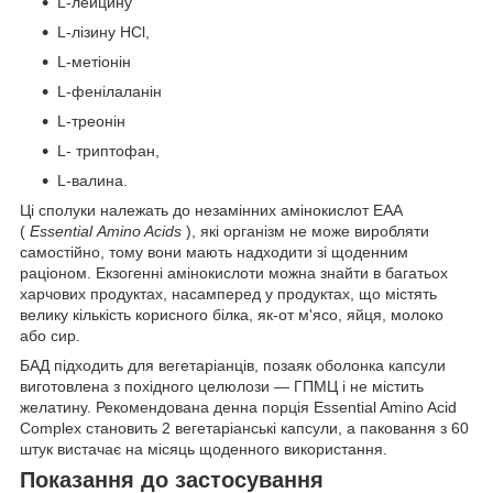
L-лейцину
L-лізину HCl,
L-метіонін
L-фенілаланін
L-треонін
L- триптофан,
L-валина.
Ці сполуки належать до незамінних амінокислот ЕАА
(
Essential
Amino Acids
), які організм не може виробляти
самостійно, тому вони мають надходити зі щоденним
раціоном. Екзогенні амінокислоти можна знайти в багатьох
харчових продуктах, насамперед у продуктах, що містять
велику кількість корисного білка, як-от м'ясо, яйця, молоко
або сир.
БАД підходить для вегетаріанців, позаяк оболонка капсули
виготовлена з похідного целюлози — ГПМЦ і не містить
желатину. Рекомендована денна порція Essential Amino Acid
Complex становить 2 вегетаріанські капсули, а паковання з 60
штук вистачає на місяць щоденного використання.
Показання до застосування