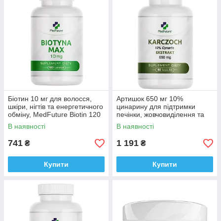
Біотин 10 мг для волосся,
Артишок 650 мг 10%
шкіри, нігтів та енергетичного
цинарину для підтримки
обміну, MedFuture Biotin 120
печінки, жовчовиділення та
таблеток Доставка з ЄС
травлення Medfuture
В наявності
В наявності
Artichoke 650 mg, 60 кап.
Доставка з ЄС
741
1 191
₴
₴
Купити
Купити