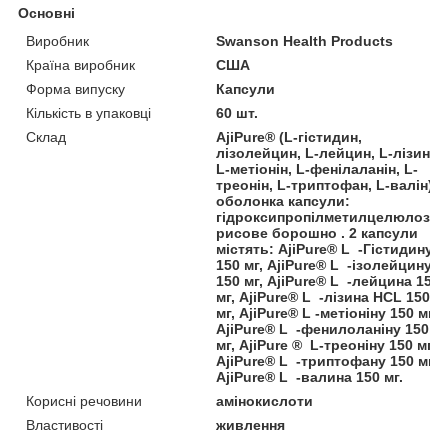
Основні
Виробник
Swanson Health Products
Країна виробник
США
Форма випуску
Капсули
Кількість в упаковці
60 шт.
Склад
AjiPure® (L-гістидин,
лізолейцин, L-лейцин, L-лізин,
L-метіонін, L-фенілаланін, L-
треонін, L-триптофан, L-валін),
оболонка капсули:
гідроксипропілметилцелюлоза,
рисове борошно . 2 капсули
містять: AjiPure® L -Гістидину
150 мг, AjiPure® L -ізолейцину
150 мг, AjiPure® L -лейцина 150
мг, AjiPure® L -лізина HCL 150
мг, AjiPure® L -метіоніну 150 мг,
AjiPure® L -фенилоланіну 150
мг, AjiPure ® L-треоніну 150 мг,
AjiPure® L -триптофану 150 мг,
AjiPure® L -валина 150 мг.
Корисні речовини
амінокислоти
Властивості
живлення