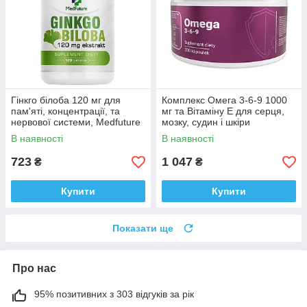
Гінкго білоба 120 мг для
Комплекс Омега 3-6-9 1000
пам'яті, концентрації, та
мг та Вітаміну E для серця,
нервової системи, Medfuture
мозку, судин і шкіри
Ginkgo Biloba Extract 120
Medfuture Omega 3-6-9, 200
В наявності
В наявності
таблеток Доставка з ЄС
капсул Доставка з ЄС
723
1 047
₴
₴
Купити
Купити
Показати ще
Про нас
95% позитивних з 303 відгуків за рік