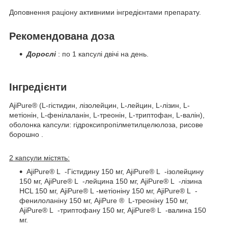
Доповнення раціону активними інгредієнтами препарату.
Рекомендована доза
Дорослі
: по 1 капсулі двічі на день.
Інгредієнти
AjiPure® (L-гістидин, лізолейцин, L-лейцин, L-лізин, L-
метіонін, L-фенілаланін, L-треонін, L-триптофан, L-валін),
оболонка капсули: гідроксипропілметилцелюлоза, рисове
борошно
.
2 капсули містять:
AjiPure®
L
-Гістидину 150 мг, AjiPure®
L
-ізолейцину
150 мг, AjiPure®
L
-лейцина 150 мг, AjiPure®
L
-лізина
HCL 150 мг, AjiPure®
L
-метіоніну 150 мг, AjiPure®
L
-
фенилоланіну 150 мг, AjiPure
®
L-треоніну 150 мг,
AjiPure®
L
-триптофану 150 мг, AjiPure®
L
-валина 150
мг.