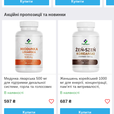
Купити
Купити
Акційні пропозиції та новинки
Медунка лікарська 500 мг
Женьшень корейський 1000
для підтримки дихальної
мг для енергії, концентрації,
системи, горла та голосових
пам'яті та витривалості,
зв'язок, Medfuture Pulmonaria
Medfuture Korean Ginseng
В наявності
В наявності
60 капсул Доставка з ЄС
120табл. Доставка з ЄС
597
687
₴
₴
Купити
Купити