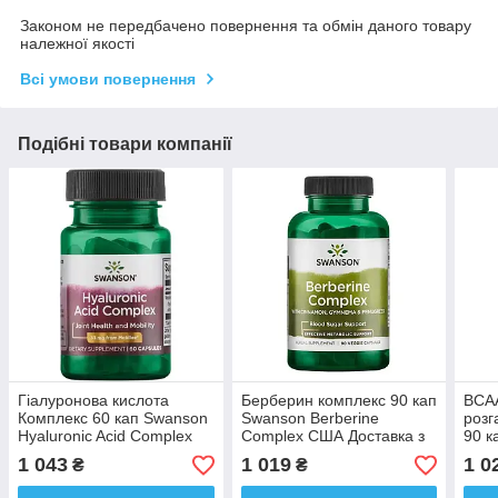
Законом не передбачено повернення та обмін даного товару
належної якості
Всі умови повернення
Подібні товари компанії
Гіалуронова кислота
Берберин комплекс 90 кап
BCAA
Комплекс 60 кап Swanson
Swanson Berberine
роз
Hyaluronic Acid Complex
Complex США Доставка з
90 к
США Доставка з ЄС
ЄС
Chai
1 043
1 019
1 0
₴
₴
Дост