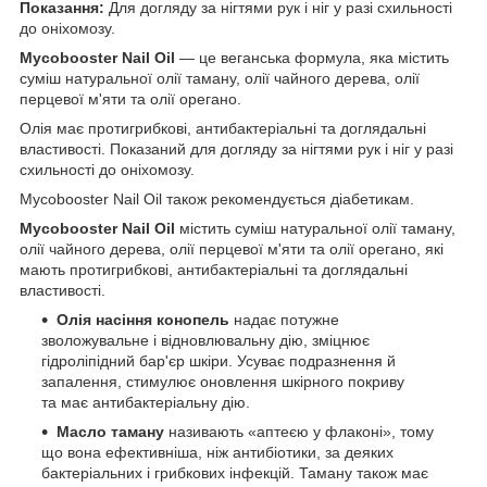
Показання:
Для догляду за нігтями рук і ніг у разі схильності
до оніхомозу.
Mycobooster Nail Oil
— це веганська формула, яка містить
суміш натуральної олії таману, олії чайного дерева, олії
перцевої м'яти та олії орегано.
Олія має протигрибкові, антибактеріальні та доглядальні
властивості. Показаний для догляду за нігтями рук і ніг у разі
схильності до оніхомозу.
Mycobooster Nail Oil також рекомендується діабетикам.
Mycobooster Nail Oil
містить суміш натуральної олії таману,
олії чайного дерева, олії перцевої м'яти та олії орегано, які
мають протигрибкові, антибактеріальні та доглядальні
властивості.
Олія насіння конопель
надає потужне
зволожувальне і відновлювальну дію, зміцнює
гідроліпідний бар'єр шкіри. Усуває подразнення й
запалення, стимулює оновлення шкірного покриву
та має антибактеріальну дію.
Масло таману
називають «аптеєю у флаконі», тому
що вона ефективніша, ніж антибіотики, за деяких
бактеріальних і грибкових інфекцій. Таману також має