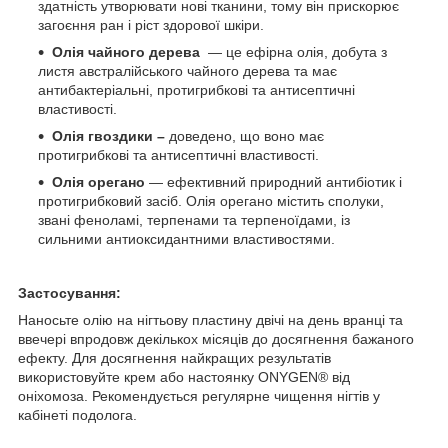
здатність утворювати нові тканини, тому він прискорює
загоєння ран і ріст здорової шкіри.
Олія чайного дерева
— це ефірна олія, добута з
листя австралійського чайного дерева та має
антибактеріальні, протигрибкові та антисептичні
властивості.
Олія гвоздики –
доведено, що воно має
протигрибкові та антисептичні властивості.
Олія орегано
— ефективний природний антибіотик і
протигрибковий засіб. Олія орегано містить сполуки,
звані феноламі, терпенами та терпеноїдами, із
сильними антиоксидантними властивостями.
Застосування:
Наносьте олію на нігтьову пластину двічі на день вранці та
ввечері впродовж декількох місяців до досягнення бажаного
ефекту. Для досягнення найкращих результатів
використовуйте крем або настоянку ONYGEN® від
оніхомоза. Рекомендується регулярне чищення нігтів у
кабінеті подолога.