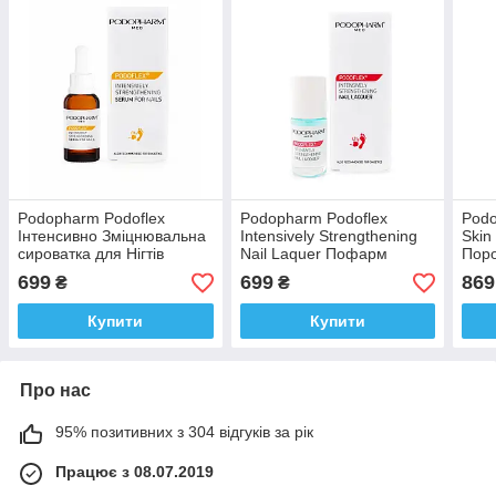
Podopharm Podoflex
Podopharm Podoflex
Podo
Інтенсивно Зміцнювальна
Intensively Strengthening
Skin
сироватка для Нігтів
Nail Laquer Пофарм
Пор
Подофарм Подофлекс 10
Інтенсивно
догл
699
699
869
₴
₴
мл. Польща
Зміцнювальний Лак для
Поль
Ногтів 9 мл
Купити
Купити
Про нас
95% позитивних з 304 відгуків за рік
Працює з 08.07.2019