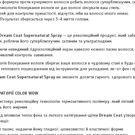
 формула проти кучерявого волосся робить волосся суперблискучим, с
ехнологія блокування вологи не дає волозі зіпсувати ваш стиль.
ей для контролю пухнастості, відчуття, ніби на волоссі нічого немає.
Результат зберігається через 3-4 миття голови.
Dream Coat Supernatural Spray
— це революційний продукт, який за
я, роблячи його суперблискучим, скляним та ультрагладким.
юючи невидимий гідроізоляційний екран навколо кожної пасма волосся, 
тривалий контроль завивання.
огія блокування вологи зберігає ваше волосся в чудовому стані в будь
 теплового пошкодження від інструментів для укладання, як-от фен і п
am Coat Supernatural Spray
ви зможете досягти гарного, здорового 
РАТОРІЇ COLOR WOW
стовує революційну технологію термоактивного полімеру, який легкий я
ть його жирним.
під впливом тепла фена та легкого натягування щітки
Dream Coat
утвор
нкції:
е пасмо, надаючи йому гладкої, шовковистої й еластичної форми.
жну пасмо легким, непомітним «дощовиком», що відштовхує вологу.