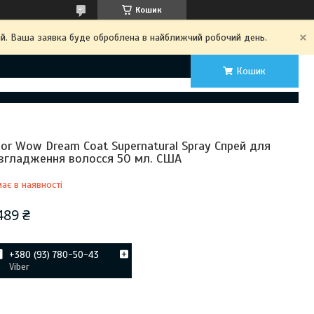
Кошик
ий. Ваша заявка буде оброблена в найближчий робочий день.
Кошик
lor Wow Dream Coat Supernatural Spray Спрей для
згладження волосся 50 мл. США
ає в наявності
489 ₴
+380 (93) 780-50-43
Viber