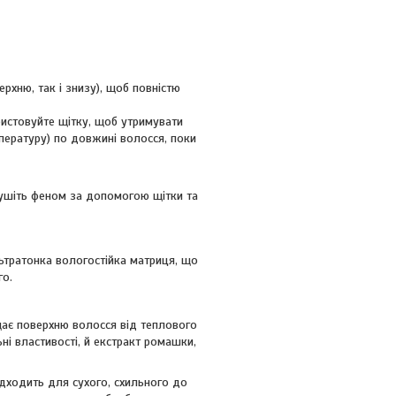
ерхню, так і знизу), щоб повністю
ристовуйте щітку, щоб утримувати
пературу) по довжині волосся, поки
сушіть феном за допомогою щітки та
тратонка вологостійка матриця, що
го.
щає поверхню волосся від теплового
і властивості, й екстракт ромашки,
ідходить для сухого, схильного до