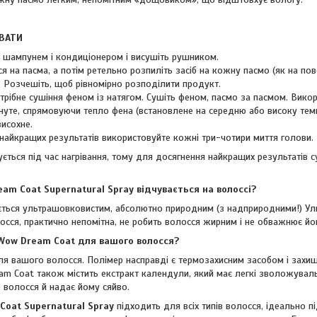
ВАТИ
я шампунем і кондиціонером і висушіть рушником.
ся на пасма, а потім ретельно розпиліть засіб на кожну пасмо (як на пов
. Розчешіть, щоб рівномірно розподілити продукт.
отрібне сушіння феном із натягом. Сушіть феном, пасмо за пасмом. Вико
нуте, спрямовуючи тепло фена (встановлене на середню або високу тем
висохне.
 найкращих результатів використовуйте кожні три-чотири миття голови.
ється під час нагрівання, тому для досягнення найкращих результатів 
eam Coat Supernatural Spray відчувається на волоссі?
ться ультрашовковистим, абсолютно природним (з надприродними!) Уль
сся, практично непомітна, не робить волосся жирним і не обважнює йо
 Wow Dream Coat для вашого волосся?
для вашого волосся. Полімер насправді є термозахисним засобом і захи
m Coat також містить екстракт календули, який має легкі зволожувальн
 волосся й надає йому сяйво.
Coat Supernatural Spray
підходить для всіх типів волосся, ідеально п