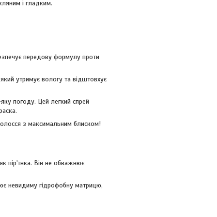
кляним і гладким.
безпечує передову формулу проти
який утримує вологу та відштовхує
-яку погоду. Цей легкий спрей
раска.
волосся з максимальним блиском!
к пір'їнка. Він не обважнює
ює невидиму гідрофобну матрицю,