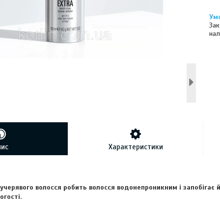
Зак
нал
пис
Характеристики
кучерявого волосся робить волосся водонепроникним і запобігає й
огості.