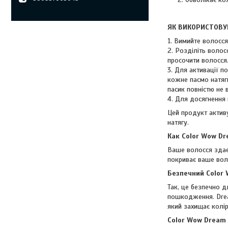
ЯК ВИКОРИСТОВУ
1. Вимийте волосс
2. Розділіть волос
просочити волосся
3. Для активації п
кожне пасмо натяг
пасик повністю не 
4. Для досягнення
Цей продукт активу
натягу.
Как Color Wow Dr
Ваше волосся здає
покриває ваше воло
Безпечний Color
Так, це безпечно 
пошкодження. Drea
який захищає колір
Color Wow Dream 