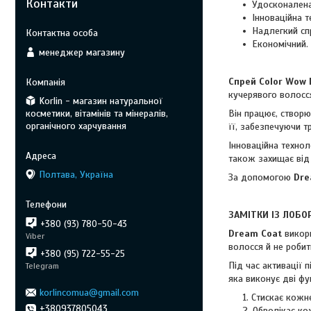
Контакти
Удосконалена
Інноваційна т
Надлегкий спр
Економічний. 
менеджер магазину
Спрей Color Wow 
кучерявого волосс
Korlin - магазин натуральної
косметики, вітамінів та мінералів,
Він працює, створ
органічного харчування
її, забезпечуючи 
Інноваційна технол
також захищає від
Полтава, Україна
За допомогою
Dre
ЗАМІТКИ ІЗ ЛОБО
+380 (93) 780-50-43
Dream Coat
викори
Viber
волосся й не роби
+380 (95) 722-55-25
Під час активації 
Telegram
яка виконує дві фу
korlincomua@gmail.com
Стискає кожн
+380937805043
Обволікає ко