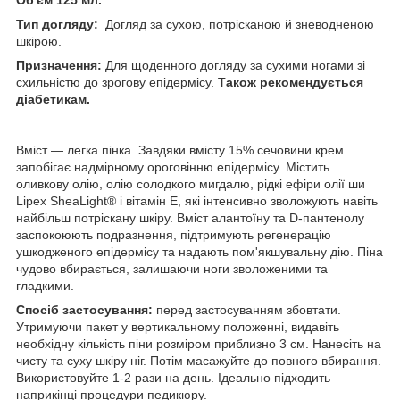
Тип догляду:
Догляд за сухою, потрісканою й зневодненою
шкірою.
Призначення:
Для щоденного догляду за сухими ногами зі
схильністю до зрогову епідермісу.
Також рекомендується
діабетикам.
Вміст — легка пінка. Завдяки вмісту 15% сечовини крем
запобігає надмірному ороговінню епідермісу. Містить
оливкову олію, олію солодкого мигдалю, рідкі ефіри олії ши
Lipex SheaLight® і вітамін Е, які інтенсивно зволожують навіть
найбільш потріскану шкіру. Вміст алантоїну та D-пантенолу
заспокоюють подразнення, підтримують регенерацію
ушкодженого епідермісу та надають пом'якшувальну дію. Піна
чудово вбирається, залишаючи ноги зволоженими та
гладкими.
Спосіб застосування:
перед застосуванням збовтати.
Утримуючи пакет у вертикальному положенні, видавіть
необхідну кількість піни розміром приблизно 3 см. Нанесіть на
чисту та суху шкіру ніг. Потім масажуйте до повного вбирання.
Використовуйте 1-2 рази на день. Ідеально підходить
наприкінці процедури педикюру.