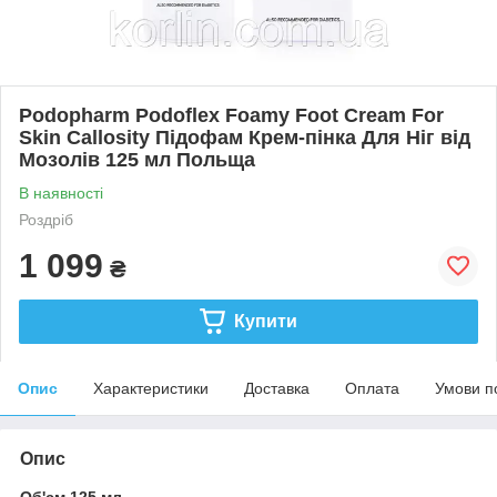
Podopharm Podoflex Foamy Foot Cream For
Skin Callosity Підофам Крем-пінка Для Ніг від
Мозолів 125 мл Польща
В наявності
Роздріб
1 099
₴
Купити
Опис
Характеристики
Доставка
Оплата
Умови п
Опис
Об'єм 125 мл.