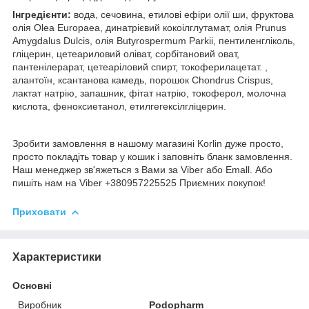
Інгредієнти:
вода, сечовина, етилові ефіри олії ши, фруктова
олія Olea Europaea, динатрієвий кокоілглутамат, олія Prunus
Amygdalus Dulcis, олія Butyrospermum Parkii, пентиленгліколь,
гліцерин, цетеариловий оліват, сорбітановий оват,
пантенілерарат, цетеаріловий спирт, токоферилацетат. ,
алантоїн, ксантанова камедь, порошок Chondrus Crispus,
лактат натрію, запашник, фітат натрію, токоферол, молочна
кислота, феноксиетанол, етилгегексілгліцерин.
Зробити замовлення в нашому магазині Korlin дуже просто,
просто покладіть товар у кошик і заповніть бланк замовлення.
Наш менеджер зв'яжеться з Вами за Viber або Emall. Або
пишіть нам на Viber +380957225525 Приємних покупок!
Приховати
Характеристики
Основні
Виробник
Podopharm