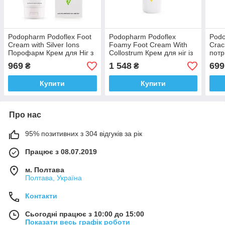
Podopharm Podoflex Foot
Podopharm Podoflex
Podo
Cream with Silver Ions
Foamy Foot Cream With
Crac
Порофарм Крем для Ніг з
Collostrum Крем для ніг із
потр
Іонами Серебра 100 мл
молозивом 150 мл
шкір
969
1 548
699
₴
₴
Польща Доставка з ЄС
сечо
Купити
Купити
Про нас
95% позитивних з 304 відгуків за рік
Працює з 08.07.2019
м. Полтава
Полтава, Україна
Контакти
Сьогодні працює з 10:00 до 15:00
Показати весь графік роботи