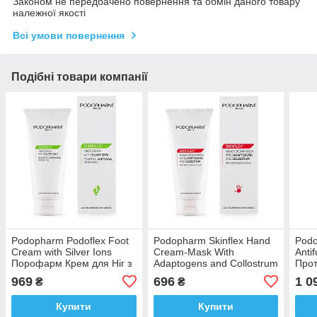
Законом не передбачено повернення та обмін даного товару
належної якості
Всі умови повернення
Подібні товари компанії
Podopharm Podoflex Foot
Podopharm Skinflex Hand
Podo
Cream with Silver Ions
Cream-Mask With
Anti
Порофарм Крем для Ніг з
Adaptogens and Collostrum
Прот
Іонами Серебра 100 мл
Крем-Маска для Рук з
для 
969
696
1 0
₴
₴
Молозивом 75 мл
Дост
Купити
Купити