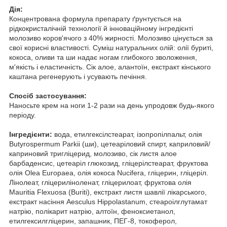
Дія:
Концентрована формула препарату ґрунтується на
рідкокристалічній технології й інноваційному інгредієнті
молозиво коров'ячого з 40% жирності. Молозиво цінується за
свої корисні властивості. Суміш натуральних олій: олії буриті,
кокоса, оливи та ши надає ногам глибокого зволоження,
м'якість і еластичність. Сік алое, алантоїн, екстракт кінського
каштана регенерують і усувають печіння.
Спосіб застосування:
Наносьте крем на ноги 1-2 рази на день упродовж будь-якого
періоду.
Інгредієнти:
вода, етилгексілстеарат, ізопропілпальт, олія
Butyrospermum Parkii (ши), цетеаріловий спирт, каприловий/
каприновий тригліцерид, молозиво, сік листя алое
барбаденсис, цетеаріл глюкозид, гліцерілстеарат, фруктова
олія Olea Europaea, олія кокоса Nucifera, гліцерин, гліцеріл.
Лінолеат, гліцериліноленат, гліцерилоат, фруктова олія
Mauritia Flexuosa (Buriti), екстракт листя шавлії лікарського,
екстракт насіння Aesculus Hippolastanum, стеароілглутамат
натрію, полікарит натрію, алтоїн, феноксиетанол,
етилгексилгліцерин, запашник, ПЕГ-8, токоферол,