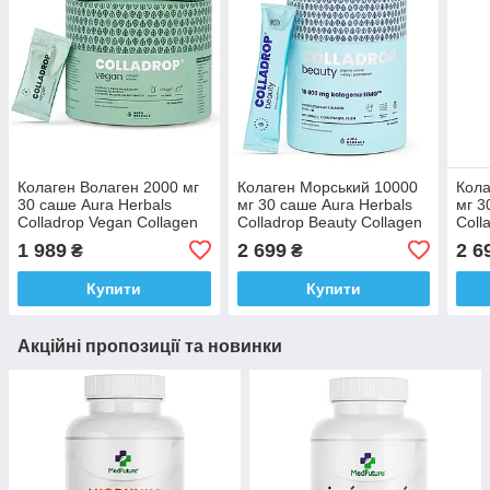
Колаген Волаген 2000 мг
Колаген Морський 10000
Кола
30 саше Aura Herbals
мг 30 саше Aura Herbals
мг 3
Colladrop Vegan Collagen
Colladrop Beauty Collagen
Coll
Booster Vollagen 2000 mg
HMG 10000 mg смак
HMG
1 989
2 699
2 6
₴
₴
смак Лимона
Ананаса
Ман
Купити
Купити
Акційні пропозиції та новинки