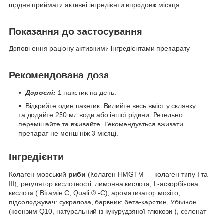
щодня приймати активні інгредієнти впродовж місяця.
Показання до застосування
Доповнення раціону активними інгредієнтами препарату
Рекомендована доза
Дорослі:
1 пакетик на день.
Відкрийте один пакетик. Вилийте весь вміст у склянку
та додайте 250 мл води або іншої рідини. Ретельно
перемішайте та вживайте. Рекомендується вживати
препарат не менш ніж 3 місяці.
Інгредієнти
Колаген морський
риби
(Колаген HMGTM — колаген типу I та
III), регулятор кислотності: лимонна кислота, L-аскорбінова
кислота ( Вітамін С, Quali
®
-C), ароматизатор мохіто,
підсолоджувач: сукралоза, барвник: бета-каротин, Убіхінон
(коензим Q10, натуральний із кукурудзяної глюкози ), селенат