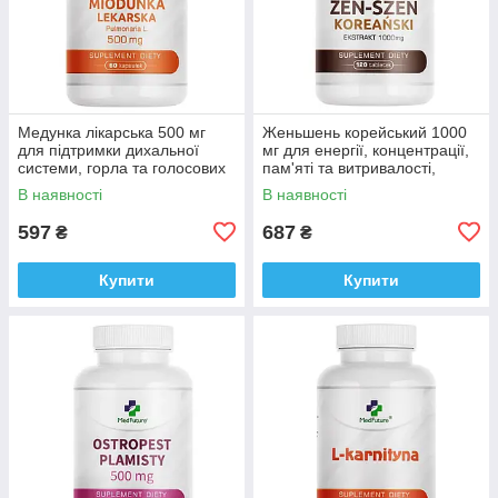
Медунка лікарська 500 мг
Женьшень корейський 1000
для підтримки дихальної
мг для енергії, концентрації,
системи, горла та голосових
пам'яті та витривалості,
зв'язок, Medfuture Pulmonaria
Medfuture Korean Ginseng
В наявності
В наявності
60 капсул Доставка з ЄС
120табл. Доставка з ЄС
597
687
₴
₴
Купити
Купити