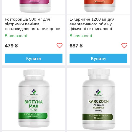
Розторопша 500 мг для
L-Карнітин 1200 мг для
підтримки печінки,
енергетичного обміну,
жовчовиділення та очищення
фізичної витривалості
організму, Medfuture Milk
Medfuture L-Carnitine Max
В наявності
В наявності
Thistle 60 капсул Доставка з
1200 mg, 60 таблеток
ЄС
Доставка з ЄС
479
687
₴
₴
Купити
Купити