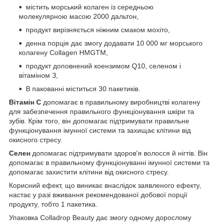
містить морський колаген із середньою
молекулярною масою 2000 дальтон,
продукт вирізняється ніжним смаком мохіто,
денна порція дає змогу додавати 10 000 мг морського
колагену Collagen HMGTM,
продукт доповнений коензимом Q10, селеном і
вітаміном З,
В пакованні міститься 30 пакетиків.
Вітамін С
допомагає в правильному виробництві колагену
для забезпечення правильного функціонування шкіри та
зубів. Крім того, він допомагає підтримувати правильне
функціонування імунної системи та захищає клітини від
окисного стресу.
Селен
допомагає підтримувати здоров'я волосся й нігтів. Він
допомагає в правильному функціонуванні імунної системи та
допомагає захистити клітини від окисного стресу.
Корисний ефект, що виникає внаслідок заявленого ефекту,
настає у разі вживання рекомендованої добової порції
продукту, тобто 1 пакетика.
Упаковка Colladrop Beauty дає змогу одному дорослому