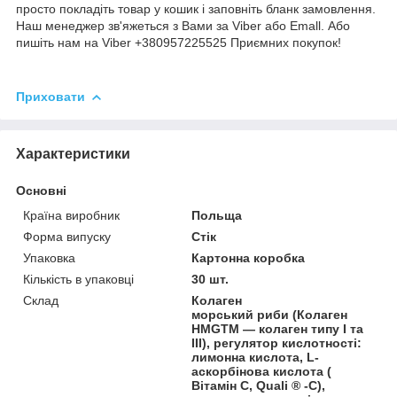
просто покладіть товар у кошик і заповніть бланк замовлення.
Наш менеджер зв'яжеться з Вами за Viber або Emall. Або
пишіть нам на Viber +380957225525 Приємних покупок!
Приховати
Характеристики
Основні
Країна виробник
Польща
Форма випуску
Стік
Упаковка
Картонна коробка
Кількість в упаковці
30 шт.
Склад
Колаген
морський риби (Колаген
HMGTM — колаген типу I та
III), регулятор кислотності:
лимонна кислота, L-
аскорбінова кислота (
Вітамін С, Quali ® -C),