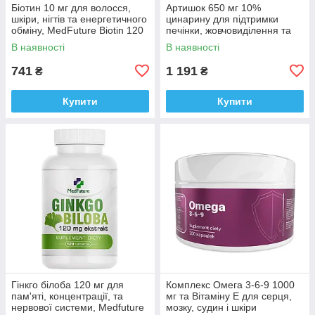
Біотин 10 мг для волосся,
Артишок 650 мг 10%
шкіри, нігтів та енергетичного
цинарину для підтримки
обміну, MedFuture Biotin 120
печінки, жовчовиділення та
таблеток Доставка з ЄС
травлення Medfuture
В наявності
В наявності
Artichoke 650 mg, 60 кап.
Доставка з ЄС
741
1 191
₴
₴
Купити
Купити
Гінкго білоба 120 мг для
Комплекс Омега 3-6-9 1000
пам'яті, концентрації, та
мг та Вітаміну E для серця,
нервової системи, Medfuture
мозку, судин і шкіри