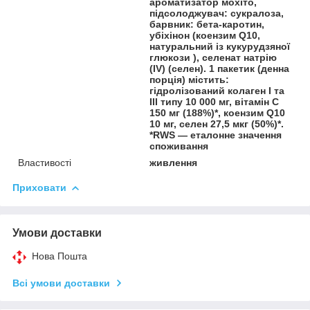
ароматизатор мохіто,
підсолоджувач: сукралоза,
барвник: бета-каротин,
убіхінон (коензим Q10,
натуральний із кукурудзяної
глюкози ), селенат натрію
(IV) (селен). 1 пакетик (денна
порція) містить:
гідролізований колаген I та
III типу 10 000 мг, вітамін С
150 мг (188%)*, коензим Q10
10 мг, селен 27,5 мкг (50%)*.
*RWS — еталонне значення
споживання
Властивості
живлення
Приховати
Умови доставки
Нова Пошта
Всі умови доставки