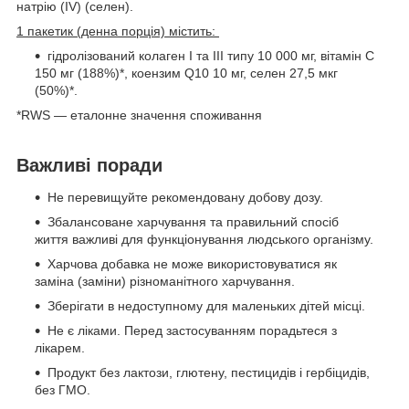
натрію (IV) (селен).
1 пакетик (денна порція) містить:
гідролізований колаген I та III типу 10 000 мг, вітамін С
150 мг (188%)*, коензим Q10 10 мг, селен 27,5 мкг
(50%)*.
*RWS — еталонне значення споживання
Важливі поради
Не перевищуйте рекомендовану добову дозу.
Збалансоване харчування та правильний спосіб
життя важливі для функціонування людського організму.
Харчова добавка не може використовуватися як
заміна (заміни) різноманітного харчування.
Зберігати в недоступному для маленьких дітей місці.
Не є ліками. Перед застосуванням порадьтеся з
лікарем.
Продукт без лактози, глютену, пестицидів і гербіцидів,
без ГМО.