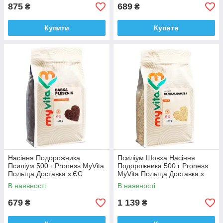
875
689
₴
₴
Купити
Купити
Насіння Подорожника
Псиліум Шовха Насіння
Псиліум 500 г Proness MyVita
Подорожника 500 г Proness
Польща Доставка з ЄС
MyVita Польща Доставка з
ЄС
В наявності
В наявності
679
1 139
₴
₴