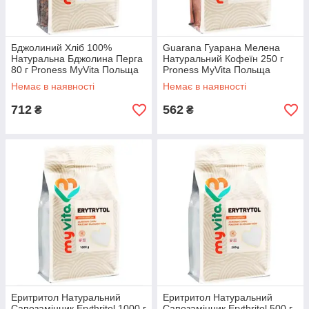
Бджолиний Хліб 100%
Guarana Гуарана Мелена
Натуральна Бджолина Перга
Натуральний Кофеїн 250 г
80 г Proness MyVita Польща
Proness MyVita Польща
Доставка з ЄС
Доставка з ЄС
Немає в наявності
Немає в наявності
712
562
₴
₴
Еритритол Натуральний
Еритритол Натуральний
Сапозамінник Erythritol 1000 г
Сапозамінник Erythritol 500 г