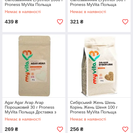
Proness MyVita Польща
Proness MyVita Польща
Доставка з ЄС
Доставка з ЄС
Немає в наявності
Немає в наявності
439
321
₴
₴
Agar Agar Агар Агар
Сибірський Жень Шень
Порошковий 30 г Proness
Корінь Жень Шеня 100 г
MyVita Польща Доставка з
Proness MyVita Польща
ЄС
Доставка з ЄС
Немає в наявності
Немає в наявності
269
256
₴
₴