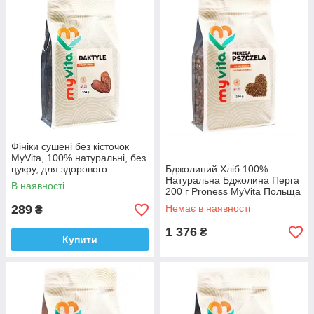
Фініки сушені без кісточок
MyVita, 100% натуральні, без
цукру, для здорового
Бджолиний Хліб 100%
перекусу, десертів і випічки,
Натуральна Бджолина Перга
В наявності
300 г. Доставка з ЄС
200 г Proness MyVita Польща
Доставка з ЄС
289
Немає в наявності
₴
1 376
₴
Купити