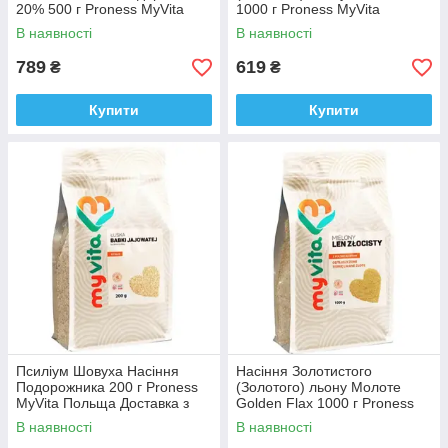
20% 500 г Proness MyVita
1000 г Proness MyVita
Польща Доставка з ЄС
Польща Доставка з ЄС
В наявності
В наявності
789
619
₴
₴
Купити
Купити
Псиліум Шовуха Насіння
Насіння Золотистого
Подорожника 200 г Proness
(Золотого) льону Молоте
MyVita Польща Доставка з
Golden Flax 1000 г Proness
ЄС
MyVita Польща Доставка з
В наявності
В наявності
ЄС